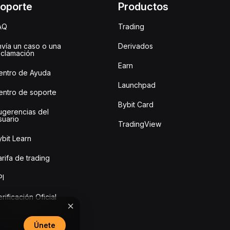
oporte
Productos
AQ
Trading
nvía un caso o una
Derivados
eclamación
Earn
entro de Ayuda
Launchpad
entro de soporte
Bybit Card
ugerencias del
suario
TradingView
bit Learn
rifa de trading
PI
rificación Oficial
Únete