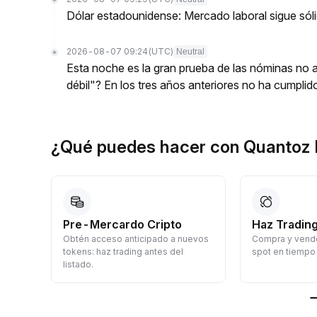
Dólar estadounidense: Mercado laboral sigue só
2026-08-07 09:24
(UTC)
Neutral
Esta noche es la gran prueba de las nóminas no agr
débil"? En los tres años anteriores no ha cumplid
¿Qué puedes hacer con Quantoz
Pre-Mercardo Cripto
Haz Trading
Obtén acceso anticipado a nuevos
Compra y vende
a
tokens: haz trading antes del
spot en tiempo 
listado.