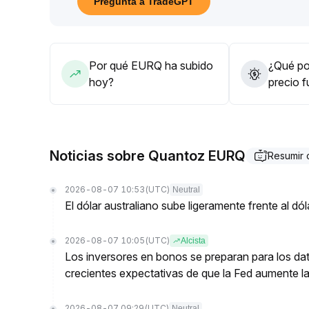
Pregunta a TradeGPT
Si el apetito por el riesgo sigue aumentando, aum
50
.
Estratégicamente, se puede considerar una asign
alcista temporal
.
Por qué EURQ ha subido
¿Qué pod
hoy?
precio 
Noticias sobre Quantoz EURQ
Resumir
2026-08-07 10:53
(UTC)
Neutral
El dólar australiano sube ligeramente frente al d
2026-08-07 10:05
(UTC)
Alcista
Los inversores en bonos se preparan para los dat
crecientes expectativas de que la Fed aumente la
2026-08-07 09:29
(UTC)
Neutral