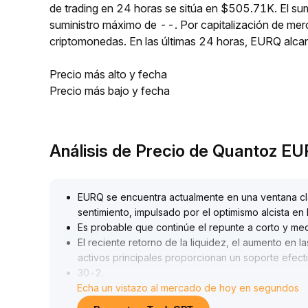
de trading en 24 horas se sitúa en $505.71K. El su
suministro máximo de --. Por capitalización de me
criptomonedas. En las últimas 24 horas, EURQ alc
Precio más alto y fecha
Precio más bajo y fecha
Análisis de Precio de Quantoz E
EURQ se encuentra actualmente en una ventana cla
sentimiento, impulsado por el optimismo alcista en
Es probable que continúe el repunte a corto y me
El reciente retorno de la liquidez, el aumento en 
activos principales proporcionan un soporte efec
30-2
.
Echa un vistazo al mercado de hoy en segundos
45
.
Se recomienda monitorear el volumen de negociació