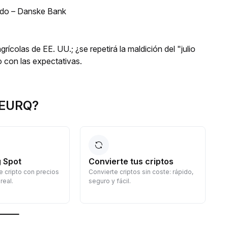
lido – Danske Bank
ícolas de EE. UU.; ¿se repetirá la maldición del "julio
o con las expectativas.
 EURQ?
 Spot
Convierte tus criptos
 cripto con precios
Convierte criptos sin coste: rápido,
G
real.
seguro y fácil.
d
c