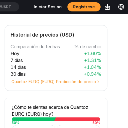
Regístrese
Iniciar Sesión
USDT
Historial de precios (USD)
Comparación de fechas
% de cambio
Hoy
+1.60%
7 días
+1.31%
14 días
+1.04%
30 días
+0.94%
Quantoz EURQ (EURQ) Predicción de precio
¿Cómo te sientes acerca de Quantoz
EURQ (EURQ) hoy?
50
%
50
%