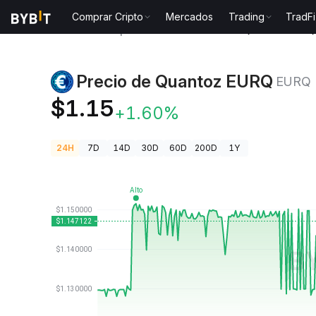
Comprar Cripto
Mercados
Trading
TradFi
Precios de Criptomonedas
Precio de Quantoz EUR
Precio de Quantoz EURQ
EURQ
$1.15
+1.60%
24H
7D
14D
30D
60D
200D
1Y