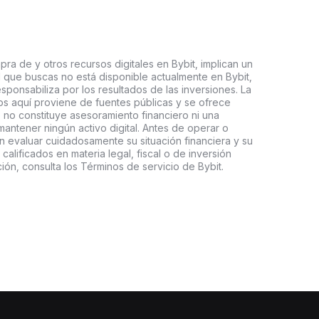
ra de y otros recursos digitales en Bybit, implican un
tal que buscas no está disponible actualmente en Bybit,
esponsabiliza por los resultados de las inversiones. La
s aquí proviene de fuentes públicas y se ofrece
 no constituye asesoramiento financiero ni una
ntener ningún activo digital. Antes de operar o
an evaluar cuidadosamente su situación financiera y su
 calificados en materia legal, fiscal o de inversión
ón, consulta los Términos de servicio de Bybit.