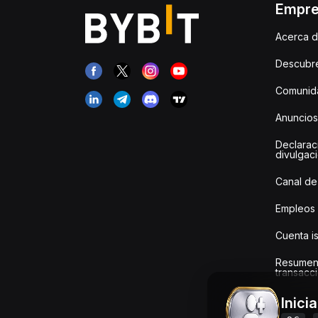
Empr
Acerca d
Descubr
Comunida
Anuncios
Declarac
divulgac
Canal de
Empleos
Cuenta i
Resumen
transacci
Inici