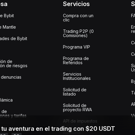
esa
Servicios
S
e Bybit
Compra con un
F
clic
e Mantle
E
Trading P2P (0
r
Comisiones)
des de Bybit
C
Programa VIP
C
Programa de
ión de
Referidos
ión de riesgos
S
U
Servicios
 denuncias
Institucionales
By
Solicitud de
Ta
listado
slámica
A
Solicitud de
proyecto RWA
 de
ones y tarifas
Ve
API de impuestos
a tu aventura en el trading con $20 USDT
Auditoría