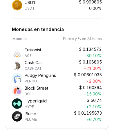
$
0.999805
USD1
0.00%
USD1
Monedas en tendencia
Moneda
Precio y % en 24 horas
$
0.134572
Fusionist
+89.10%
ACE
$
0.106805
Cash Cat
-21.00%
CASHCAT
$
0.00601035
Pudgy Penguins
-2.00%
PENGU
$
0.160364
Block Street
+15.00%
BSB
$
56.74
Hyperliquid
+2.10%
HYPE
$
0.01195873
Plume
+6.70%
PLUME