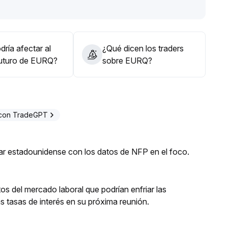
enta la probabilidad de que EURQ supere los 2
.
ación adicional moderada para aprovechar el impulso
ría afectar al
¿Qué dicen los traders
futuro de EURQ?
sobre EURQ?
 con TradeGPT
ólar estadounidense con los datos de NFP en el foco.
os del mercado laboral que podrían enfriar las
s tasas de interés en su próxima reunión.