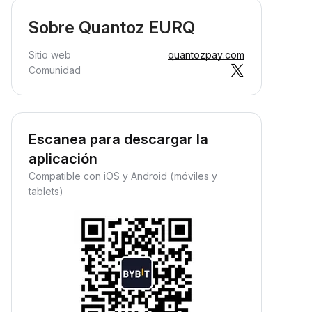
Sobre Quantoz EURQ
Sitio web
quantozpay.com
Comunidad
Escanea para descargar la
aplicación
Compatible con iOS y Android (móviles y
tablets)
Gana ingresos pasivos
ana recompensas pasivas:
eposita tus fondos y observa
ómo crecen.