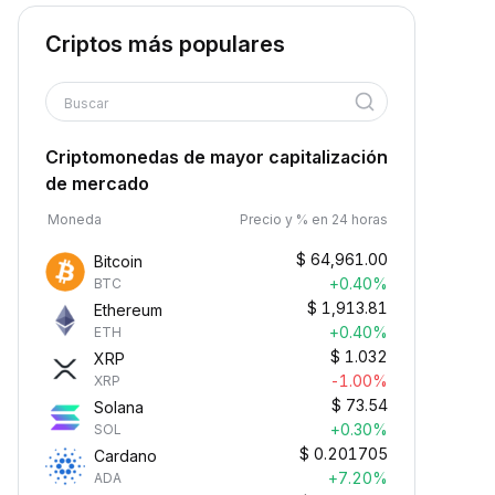
Criptos más populares
Buscar
Criptomonedas de mayor capitalización
de mercado
Moneda
Precio y % en 24 horas
$
64,961.00
Bitcoin
+0.40%
BTC
$
1,913.81
Ethereum
+0.40%
ETH
$
1.032
XRP
-1.00%
XRP
$
73.54
Solana
+0.30%
SOL
$
0.201705
Cardano
+7.20%
ADA