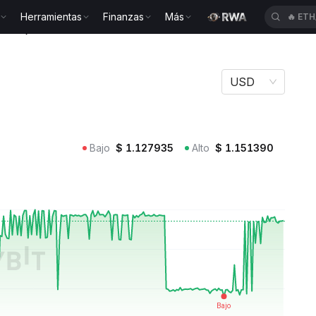
Herramientas
Finanzas
Más
🔥
ACE
Q EURQ
USD
Bajo
$
1.127935
Alto
$
1.151390