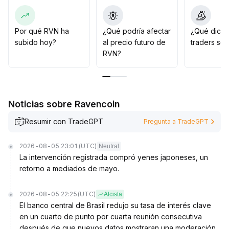
migración de liquidez hacia otros pares y la estructura
de volumen de operaciones
.
Si los fundamentales del proyecto y la actividad en la
Por qué RVN ha
¿Qué podría afectar
¿Qué dicen
red se mantienen, se espera que el precio logre
subido hoy?
al precio futuro de
traders so
encontrar un soporte secundario en los principales
RVN?
pares
.
La recomendación operativa es observar con cautela y
evitar compras precipitadas; espere a una mayor
estabilidad estructural para planear una posición
.
Noticias sobre Ravencoin
Resumir con TradeGPT
Pregunta a TradeGPT
2026-08-05 23:01
(UTC)
Neutral
La intervención registrada compró yenes japoneses, un
retorno a mediados de mayo.
2026-08-05 22:25
(UTC)
Alcista
El banco central de Brasil redujo su tasa de interés clave
en un cuarto de punto por cuarta reunión consecutiva
después de que nuevos datos mostraran una moderación