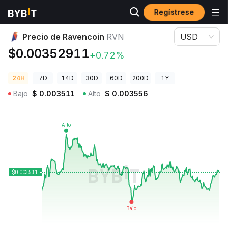
Regístrese
Precios de Criptomonedas
Precio de Ravencoin RVN
Precio de Ravencoin
RVN
USD
$0.00352911
+0.72%
24H
7D
14D
30D
60D
200D
1Y
Bajo
$
0.003511
Alto
$
0.003556