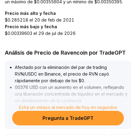
un máximo de $0.00355604 y un mínimo de $0.00350395.
Precio más alto y fecha
$0.285218 el 20 de feb de 2021
Precio más bajo y fecha
$0.00339603 el 29 de jul de 2026
Análisis de Precio de Ravencoin por TradeGPT
Afectado por la eliminación del par de trading
RVN/USDC en Binance, el precio de RVN cayó
rápidamente por debajo de los $0
.
00376 USD con un aumento en el volumen, reflejando
una liberación concentrada de liquidez en el mercado y
un debilitamiento de la confianza
.
Técnicamente, la tendencia ha pasado de lateral a
Echa un vistazo al mercado de hoy en segundos
bajista; el nivel de $0
.
Pregunta a TradeGPT
0034 USD es un soporte clave y se recomienda
controlar la exposición si continúa la caída
.
A mediano plazo, se debe monitorear de cerca la