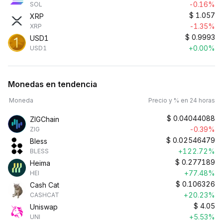
-0.16%
SOL
$
1.057
XRP
-1.35%
XRP
$
0.9993
USD1
+0.00%
USD1
Monedas en tendencia
Moneda
Precio y % en 24 horas
$
0.04044088
ZIGChain
-0.39%
ZIG
$
0.02546479
Bless
+122.72%
BLESS
$
0.277189
Heima
+77.48%
HEI
$
0.106326
Cash Cat
+20.23%
CASHCAT
$
4.05
Uniswap
+5.53%
UNI