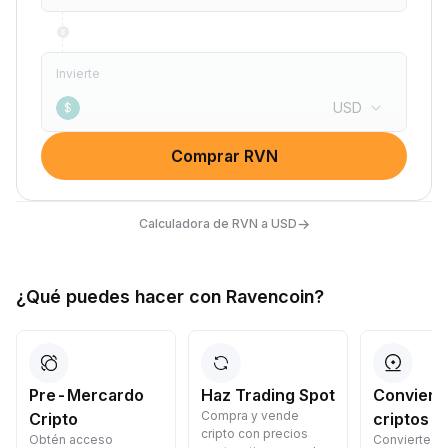
Invierte
USD
$
Comprar RVN
→
Calculadora de RVN a USD
¿Qué puedes hacer con Ravencoin?
Pre-Mercardo
Haz Trading Spot
Convierte
Compra y vende
Cripto
criptos
cripto con precios
Obtén acceso
Convierte cr