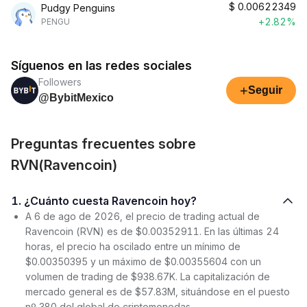
$
0.00622349
Pudgy Penguins
+2.82%
PENGU
Síguenos en las redes sociales
Followers
+
Seguir
@BybitMexico
Preguntas frecuentes sobre
RVN(Ravencoin)
1. ¿Cuánto cuesta Ravencoin hoy?
A 6 de ago de 2026, el precio de trading actual de
Ravencoin (RVN) es de $0.00352911. En las últimas 24
horas, el precio ha oscilado entre un mínimo de
$0.00350395 y un máximo de $0.00355604 con un
volumen de trading de $938.67K. La capitalización de
mercado general es de $57.83M, situándose en el puesto
nº 380 del global de criptomonedas.