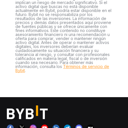
implican un riesgo de mercado significativo. Si el
activo digital que buscas no está disponible
actualmente en Bybit, podría estar disponible en el
futuro. Bybit no se responsabiliza por los
resultados de las inversiones. La información de
precios y demás datos presentados aquí proviene
de fuentes públicas y se ofrece únicamente con
fines informativos. Este contenido no constituye
asesoramiento financiero ni una recomendación u
oferta para comprar, vender o mantener ningún
activo digital. Antes de operar o mantener activos
digitales, los inversores deberían evaluar
cuidadosamente su situación financiera y su
tolerancia al riesgo, y consultar con profesionales
calificados en materia legal, fiscal o de inversión
cuando sea necesario. Para obtener más
información, consulta los
Términos de servicio de
Bybit
.