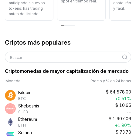
spot en tiempo real.
anticipado a nuevos
coste: rápid
tokens: haz trading
y fácil.
antes del listado.
Criptos más populares
Buscar
Criptomonedas de mayor capitalización de mercado
Moneda
Precio y % en 24 horas
$
64,578.00
Bitcoin
+0.51%
BTC
$
10.65
Sheboshis
--
SHEB
$
1,907.06
Ethereum
+1.90%
ETH
$
73.78
Solana