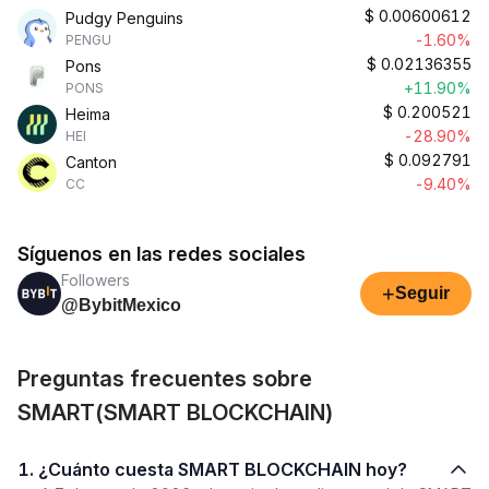
$
0.00600612
Pudgy Penguins
-1.60%
PENGU
$
0.02136355
Pons
+11.90%
PONS
$
0.200521
Heima
-28.90%
HEI
$
0.092791
Canton
-9.40%
CC
Síguenos en las redes sociales
Followers
+
Seguir
@BybitMexico
Preguntas frecuentes sobre
SMART(SMART BLOCKCHAIN)
1. ¿Cuánto cuesta SMART BLOCKCHAIN hoy?