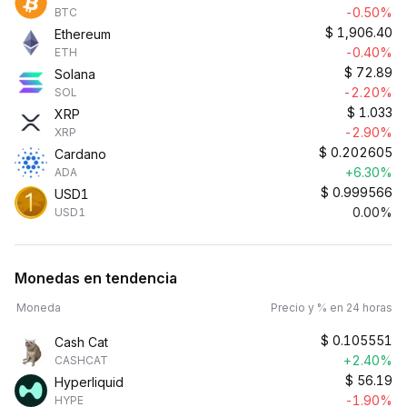
-0.50%
BTC
$
1,906.40
Ethereum
-0.40%
ETH
$
72.89
Solana
-2.20%
SOL
$
1.033
XRP
-2.90%
XRP
$
0.202605
Cardano
+6.30%
ADA
$
0.999566
USD1
0.00%
USD1
Monedas en tendencia
Moneda
Precio y % en 24 horas
$
0.105551
Cash Cat
+2.40%
CASHCAT
$
56.19
Hyperliquid
-1.90%
HYPE