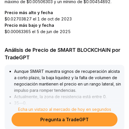
máximo de $0.00506303 y un mínimo de $0.00454892.
Precio más alto y fecha
$0.02703827 el 1 de oct de 2023
Precio más bajo y fecha
$0.00063365 el 5 de jun de 2025
Análisis de Precio de SMART BLOCKCHAIN por
TradeGPT
Aunque SMART muestra signos de recuperación alcista
a corto plazo, la baja liquidez y la falta de volumen de
negociación mantienen el precio en un rango lateral, sin
impulso para romper tendencias
.
Actualmente, la zona de resistencia está entre 0
.
35—0
.
40 dólares
Echa un vistazo al mercado de hoy en segundos
.
A medio y largo plazo, si logra atraer fondos
Pregunta a TradeGPT
institucionales o estrategias de cobertura, se espera
una mejora en la liquidez y una disminución de la