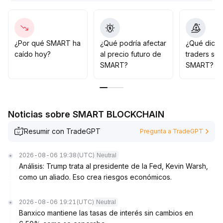
volatilidad, lo que brindaría un apoyo estructural al
SMART
.
Se recomienda mantener la cautela a corto plazo,
observar los flujos de capital macro y los cambios en el
¿Por qué SMART ha
¿Qué podría afectar
¿Qué dicen
volumen de negociación, y entrar solo después de una
caído hoy?
al precio futuro de
traders so
ruptura con aumento de volumen
.
SMART?
SMART?
Noticias sobre SMART BLOCKCHAIN
Resumir con TradeGPT
Pregunta a TradeGPT
2026-08-06 19:38
(UTC)
Neutral
Análisis: Trump trata al presidente de la Fed, Kevin Warsh,
como un aliado. Eso crea riesgos económicos.
2026-08-06 19:21
(UTC)
Neutral
Banxico mantiene las tasas de interés sin cambios en