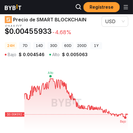
Regístrese
Precios de Criptomonedas
Precio de SMART BLOCKCHAIN SMART
Precio de SMART BLOCKCHAIN
USD
SMART
$0.00455933
-4.68%
24H
7D
14D
30D
60D
200D
1Y
Bajo
$
0.004546
Alto
$
0.005063