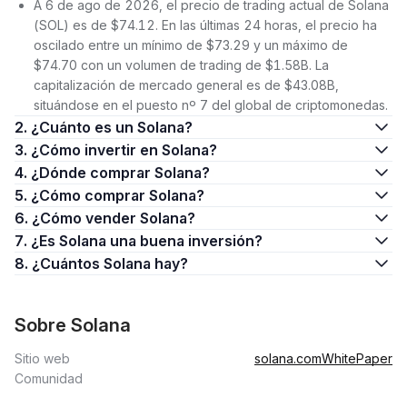
A 6 de ago de 2026, el precio de trading actual de Solana
prueba de historia
(Proof of History - PoH) y
prueba de
(SOL) es de $74.12. En las últimas 24 horas, el precio ha
participación
(Proof of Stake - PoS) para mejorar el
oscilado entre un mínimo de $73.29 y un máximo de
rendimiento y la escalabilidad.
$74.70 con un volumen de trading de $1.58B. La
¿Qué es SOL?
capitalización de mercado general es de $43.08B,
situándose en el puesto nº 7 del global de criptomonedas.
Es la criptomoneda nativa de Solana. Se puede utilizar para
2. ¿Cuánto es un Solana?
pagar las tarifas de transacción e interactuar con los
contratos
3. ¿Cómo invertir en Solana?
inteligentes
. La red Solana utiliza tokens como política
4. ¿Dónde comprar Solana?
deflacionaria. Al tener tokens SOL, un usuario puede unirse a
5. ¿Cómo comprar Solana?
la red como validador.
6. ¿Cómo vender Solana?
Capitalización de mercado de SOL
7. ¿Es Solana una buena inversión?
8. ¿Cuántos Solana hay?
En la actualidad, SOL es una de las principales criptomonedas
con respecto a la
capitalización de mercado
y el
retorno de la
inversión
(ROI). Actualmente (13 de Marzo de 2025), SOL
Sobre Solana
ocupa el sexto lugar en la lista de criptomonedas con mayor
capitalización de mercado de CoinMarketCap.
Sitio web
solana.com
WhitePaper
Hoy SOL tiene una capitalización de mercado de unos $63
Comunidad
billones, el precio de Solana (1 SOL) es $125, con una oferta