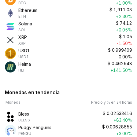
+1.00%
BTC
$
1,911.08
Ethereum
+2.30%
ETH
$
74.12
Solana
+0.05%
SOL
$
1.05
XRP
-1.50%
XRP
$
0.999409
USD1
0.00%
USD1
$
0.462948
Heima
+141.50%
HEI
Monedas en tendencia
Moneda
Precio y % en 24 horas
$
0.02533416
Bless
+83.40%
BLESS
$
0.00628655
Pudgy Penguins
+3.00%
PENGU