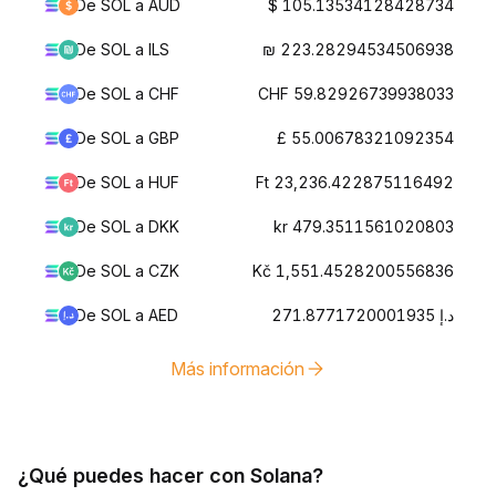
De SOL a AUD
$ 105.13534128428734
De SOL a ILS
₪ 223.28294534506938
De SOL a CHF
CHF 59.82926739938033
De SOL a GBP
£ 55.00678321092354
De SOL a HUF
Ft 23,236.422875116492
De SOL a DKK
kr 479.3511561020803
De SOL a CZK
Kč 1,551.4528200556836
De SOL a AED
د.إ 271.8771720001935
Más información
¿Qué puedes hacer con Solana?