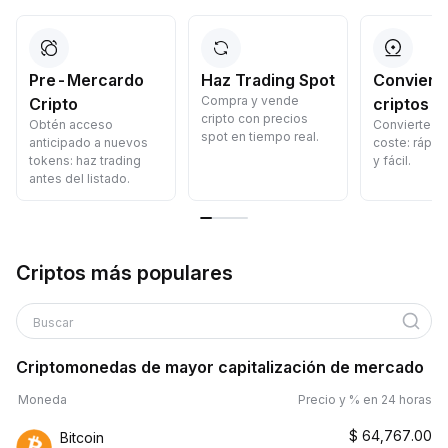
Pre-Mercardo
Haz Trading Spot
Convierte
Compra y vende
Cripto
criptos
cripto con precios
Obtén acceso
Convierte cr
spot en tiempo real.
anticipado a nuevos
coste: rápid
tokens: haz trading
y fácil.
antes del listado.
Criptos más populares
Buscar
Criptomonedas de mayor capitalización de mercado
Moneda
Precio y % en 24 horas
$
64,767.00
Bitcoin