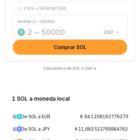
1 SOL ≈ 59.50182 USD
Invierte (2 ~ 50000)
USD
$
Comprar SOL
→
Calculadora de SOL a USD
1 SOL a moneda local
De SOL a EUR
€ 64.1208182776273
De SOL a JPY
¥ 11,683.513769984762