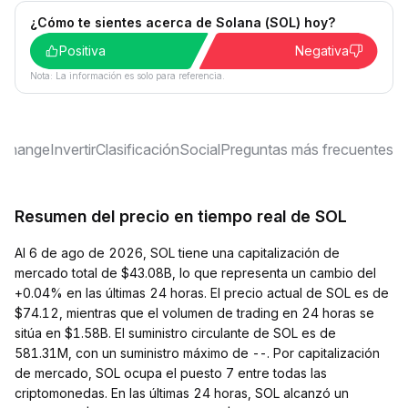
¿Cómo te sientes acerca de Solana (SOL) hoy?
Positiva
Negativa
Nota: La información es solo para referencia.
xchange
Invertir
Clasificación
Social
Preguntas más frecuentes
Resumen del precio en tiempo real de SOL
Al 6 de ago de 2026, SOL tiene una capitalización de
mercado total de $43.08B, lo que representa un cambio del
+0.04% en las últimas 24 horas. El precio actual de SOL es de
$74.12, mientras que el volumen de trading en 24 horas se
sitúa en $1.58B. El suministro circulante de SOL es de
581.31M, con un suministro máximo de --. Por capitalización
de mercado, SOL ocupa el puesto 7 entre todas las
criptomonedas. En las últimas 24 horas, SOL alcanzó un