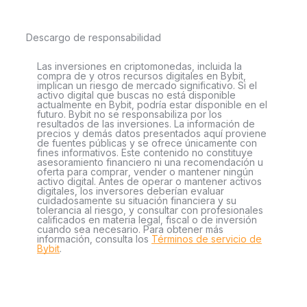
total o supply de 596 millones de tokens y un volumen
durante las últimas 24 horas de 4 billones de dólares.
Descargo de responsabilidad
¿Para qué se utiliza SOL?
Las inversiones en criptomonedas, incluida la
Solana incorpora una plataforma de creación de aplicaciones
compra de y otros recursos digitales en Bybit,
implican un riesgo de mercado significativo. Si el
con su moneda digital nativa y
blockchain
para ayudar a los
activo digital que buscas no está disponible
desarrolladores a crear aplicaciones y evitar las problemáticas
actualmente en Bybit, podría estar disponible en el
futuro. Bybit no se responsabiliza por los
tiendas de aplicaciones. Actualmente es compatible con los
resultados de las inversiones. La información de
precios y demás datos presentados aquí proviene
lenguajes de código C, C+ y Rust.
de fuentes públicas y se ofrece únicamente con
fines informativos. Este contenido no constituye
Solana también podría resolver el problema de las
asesoramiento financiero ni una recomendación u
oferta para comprar, vender o mantener ningún
microtransacciones. Para que sean rentables, las compras en
activo digital. Antes de operar o mantener activos
la aplicación requieren que los usuarios gasten una
digitales, los inversores deberían evaluar
cuidadosamente su situación financiera y su
determinada cantidad con sus tarjetas de crédito. Como las
tolerancia al riesgo, y consultar con profesionales
transacciones de Solana cuestan solo unos céntimos, pueden
calificados en materia legal, fiscal o de inversión
cuando sea necesario. Para obtener más
ayudar a mejorar el panorama de las compras dentro de la
información, consulta los
Términos de servicio de
Bybit
.
aplicación.
Los juegos y aplicaciones basados en Solana también pueden
contar con mercados de jugador a jugador, como ocurre con
los juegos en línea y ecosistemas como la plataforma de