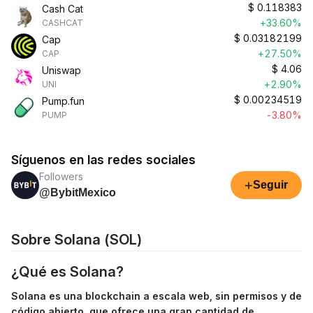
$
0.118383
Cash Cat
+33.60%
CASHCAT
$
0.03182199
Cap
+27.50%
CAP
$
4.06
Uniswap
+2.90%
UNI
$
0.00234519
Pump.fun
-3.80%
PUMP
Síguenos en las redes sociales
Followers
+
Seguir
@BybitMexico
Sobre Solana (SOL)
¿Qué es Solana?
Solana es una blockchain a escala web, sin permisos y de
código abierto, que ofrece una gran cantidad de