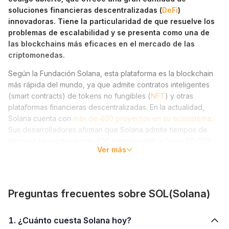
soluciones financieras descentralizadas (
DeFi
)
innovadoras. Tiene la particularidad de que resuelve los
problemas de escalabilidad y se presenta como una de
las blockchains más eficaces en el mercado de las
criptomonedas.
Según la Fundación Solana, esta plataforma es la blockchain
más rápida del mundo, ya que admite contratos inteligentes
(smart contracts) de tokens no fungibles (
NFT
) y otras
plataformas financieras descentralizadas. En la actualidad,
Solana cuenta con
más de 400 proyectos en su ecosistema
.
Sus desarrolladores afirman que Solana admite tiempos de
bloqueo tan cortos como 400 milisegundos, y hasta 50,000
Ver más
transacciones por segundo
(TPS).
Solana utiliza varias tecnologías informáticas innovadoras,
como
Tower BFT
,
Sealevel
y
Turbine
para gestionar miles de
Preguntas frecuentes sobre SOL(Solana)
nodos, lo que permite que el rendimiento de las transacciones
crezca en proporción al ancho de banda de la red.
1. ¿Cuánto cuesta Solana hoy?
El proyecto también adopta los mecanismos de consenso de