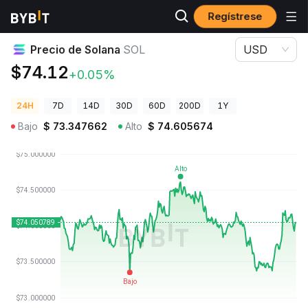
Regístrese
Precios de Criptomonedas
Precio de Solana SOL
Precio de Solana
SOL
USD
$74.12
+0.05%
24H
7D
14D
30D
60D
200D
1Y
Bajo
$
73.347662
Alto
$
74.605674