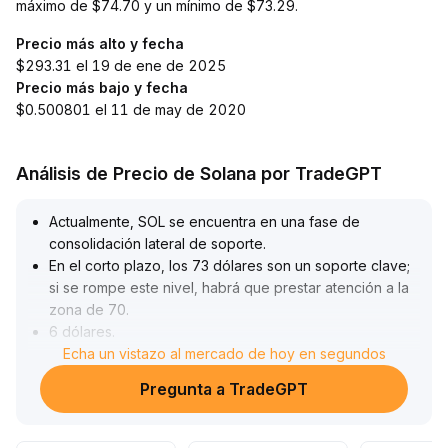
máximo de $74.70 y un mínimo de $73.29.
Precio más alto y fecha
$293.31 el 19 de ene de 2025
Precio más bajo y fecha
$0.500801 el 11 de may de 2020
Análisis de Precio de Solana por TradeGPT
Actualmente, SOL se encuentra en una fase de
consolidación lateral de soporte
.
En el corto plazo, los 73 dólares son un soporte clave;
si se rompe este nivel, habrá que prestar atención a la
zona de 70
.
6 dólares
.
Si supera los 75 dólares, podría abrirse espacio para
Echa un vistazo al mercado de hoy en segundos
un rebote
.
Pregunta a TradeGPT
Los fundamentos a mediano y largo plazo se ven
fortalecidos por la actualización de la red y la entrada
constante de capitales a los ETF, lo que mejora