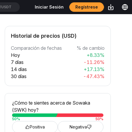
Regístrese
Iniciar Sesión
TUSDT
Historial de precios (USD)
Comparación de fechas
% de cambio
Hoy
+8.33%
7 días
-11.26%
14 días
+17.13%
30 días
-47.43%
¿Cómo te sientes acerca de Sowaka
(SWK) hoy?
50
%
50
%
Positiva
Negativa