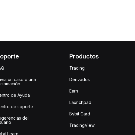
oporte
Productos
AQ
Trading
nvía un caso o una
Derivados
eclamación
Earn
entro de Ayuda
Launchpad
entro de soporte
Bybit Card
ugerencias del
suario
TradingView
bit Learn