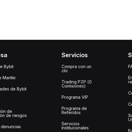
esa
Servicios
S
e Bybit
Compra con un
F
clic
e Mantle
E
Trading P2P (0
r
Comisiones)
des de Bybit
C
Programa VIP
C
Programa de
ión de
Referidos
ión de riesgos
S
U
Servicios
 denuncias
Institucionales
By