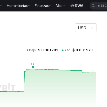
Herramientas
Finanzas
Más
🔥
TU
USD
Bajo
$
0.001782
Alto
$
0.001973