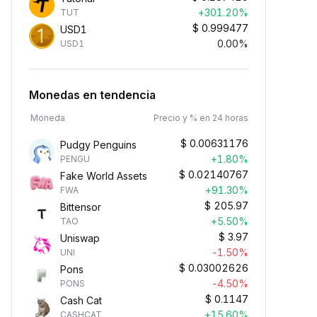
+301.20%
TUT
$
0.999477
USD1
0.00%
USD1
Monedas en tendencia
Moneda
Precio y % en 24 horas
$
0.00631176
Pudgy Penguins
+1.80%
PENGU
$
0.02140767
Fake World Assets
+91.30%
FWA
$
205.97
Bittensor
+5.50%
TAO
$
3.97
Uniswap
-1.50%
UNI
$
0.03002626
Pons
-4.50%
PONS
$
0.1147
Cash Cat
+15.60%
CASHCAT