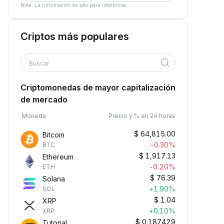
Nota: La información es solo para referencia.
Criptos más populares
Buscar
Criptomonedas de mayor capitalización
de mercado
Moneda
Precio y % en 24 horas
$
64,815.00
Bitcoin
-0.30%
BTC
$
1,917.13
Ethereum
-0.20%
ETH
$
76.39
Solana
+1.90%
SOL
$
1.04
XRP
+0.10%
XRP
$
0.187429
Tutorial