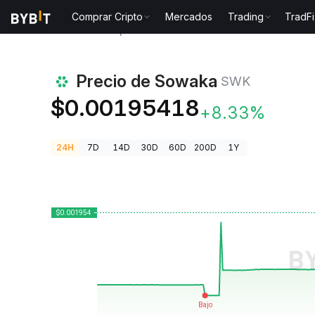
Comprar Cripto
Mercados
Trading
TradFi
Precios de Criptomonedas
Precio de Sowaka SWK
Precio de Sowaka
SWK
$0.00195418
+8.33%
24H
7D
14D
30D
60D
200D
1Y