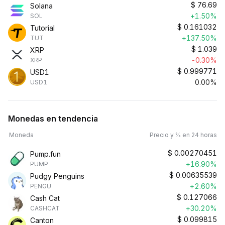
$
76.69
Solana
+1.50%
SOL
$
0.161032
Tutorial
+137.50%
TUT
$
1.039
XRP
-0.30%
XRP
$
0.999771
USD1
0.00%
USD1
Monedas en tendencia
Moneda
Precio y % en 24 horas
$
0.00270451
Pump.fun
+16.90%
PUMP
$
0.00635539
Pudgy Penguins
+2.60%
PENGU
$
0.127066
Cash Cat
+30.20%
CASHCAT
$
0.099815
Canton