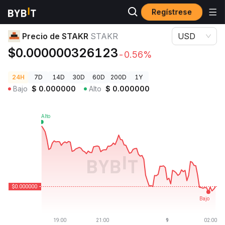
Regístrese
Precios de Criptomonedas
Precio de STAKR STAKR
Precio de STAKR
STAKR
USD
$0.000000326123
-0.56%
24H
7D
14D
30D
60D
200D
1Y
Bajo
$
0.000000
Alto
$
0.000000