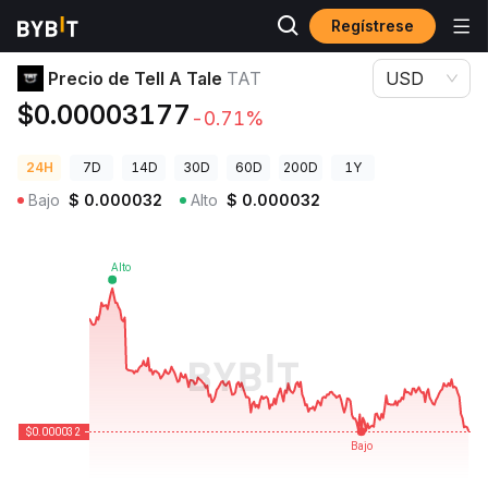
Regístrese
Precios de Criptomonedas
Precio de Tell A Tale TAT
Precio de Tell A Tale
TAT
USD
$0.00003177
-0.71%
24H
7D
14D
30D
60D
200D
1Y
Bajo
$
0.000032
Alto
$
0.000032