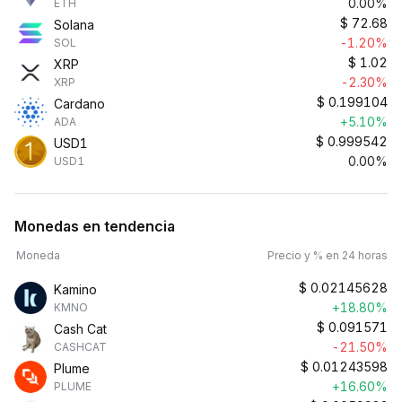
0.00%
ETH
$
72.68
Solana
-1.20%
SOL
$
1.02
XRP
-2.30%
XRP
$
0.199104
Cardano
+5.10%
ADA
$
0.999542
USD1
0.00%
USD1
Monedas en tendencia
Moneda
Precio y % en 24 horas
$
0.02145628
Kamino
+18.80%
KMNO
$
0.091571
Cash Cat
-21.50%
CASHCAT
$
0.01243598
Plume
+16.60%
PLUME