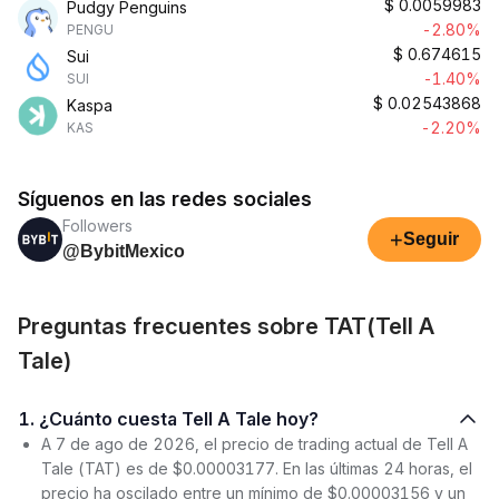
$
0.0059983
Pudgy Penguins
-2.80%
PENGU
$
0.674615
Sui
-1.40%
SUI
$
0.02543868
Kaspa
-2.20%
KAS
Síguenos en las redes sociales
Followers
+
Seguir
@BybitMexico
Preguntas frecuentes sobre TAT(Tell A
Tale)
1. ¿Cuánto cuesta Tell A Tale hoy?
A 7 de ago de 2026, el precio de trading actual de Tell A
Tale (TAT) es de $0.00003177. En las últimas 24 horas, el
precio ha oscilado entre un mínimo de $0.00003156 y un