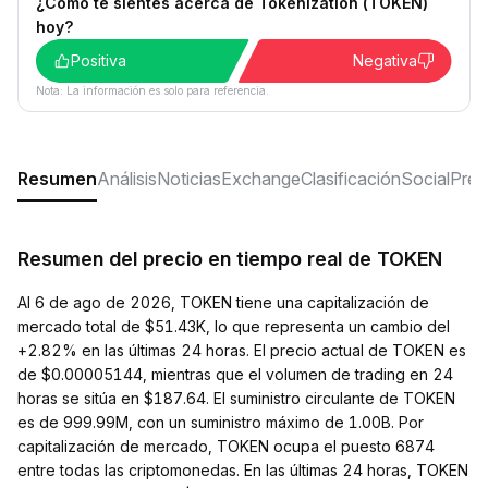
¿Cómo te sientes acerca de Tokenization (TOKEN)
hoy?
Positiva
Negativa
Nota: La información es solo para referencia.
Resumen
Análisis
Noticias
Exchange
Clasificación
Social
Preg
Resumen del precio en tiempo real de TOKEN
Al 6 de ago de 2026, TOKEN tiene una capitalización de
mercado total de $51.43K, lo que representa un cambio del
+2.82% en las últimas 24 horas. El precio actual de TOKEN es
de $0.00005144, mientras que el volumen de trading en 24
horas se sitúa en $187.64. El suministro circulante de TOKEN
es de 999.99M, con un suministro máximo de 1.00B. Por
capitalización de mercado, TOKEN ocupa el puesto 6874
entre todas las criptomonedas. En las últimas 24 horas, TOKEN