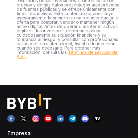
resultados de las inversiones. La información de
precios y demás datos presentados aquí proviene
de fuentes públicas y se ofrece únicamente con
fines informativos. Este contenido no constituye
asesoramiento financiero ni una recomendación u
oferta para comprar, vender o mantener ningún
activo digital. Antes de operar o mantener activos
digitales, los inversores deberían evaluar
cuidadosamente su situación financiera y su
tolerancia al riesgo, y consultar con profesionales
calificados en materia legal, fiscal o de inversión
cuando sea necesario. Para obtener más
información, consulta los
Términos de servicio de
Bybit
.
Empresa