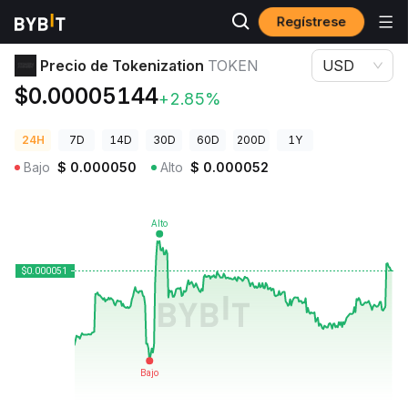
Regístrese
Precios de Criptomonedas
Precio de Tokenization TOKEN
Precio de Tokenization
TOKEN
USD
$0.00005144
+2.85%
24H
7D
14D
30D
60D
200D
1Y
Bajo
$
0.000050
Alto
$
0.000052