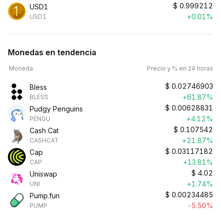
$
0.999212
USD1
+0.01%
USD1
Monedas en tendencia
Moneda
Precio y % en 24 horas
$
0.02746903
Bless
+61.87%
BLESS
$
0.00628831
Pudgy Penguins
+4.12%
PENGU
$
0.107542
Cash Cat
+21.87%
CASHCAT
$
0.03117182
Cap
+13.81%
CAP
$
4.02
Uniswap
+1.74%
UNI
$
0.00234485
Pump.fun
-5.50%
PUMP