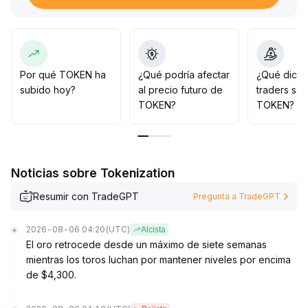
0016~$0
.
0017
.
Dada la liquidez menguante y la reducción continua en
el apetito por riesgo, no es el momento adecuado para
la entrada de toros; se recomienda una estrategia
Por qué TOKEN ha
¿Qué podría afectar
¿Qué dicen
defensiva y esperar señales técnicas de detención de
subido hoy?
al precio futuro de
traders so
caída junto con volumen antes de considerar nuevas
TOKEN?
TOKEN?
posiciones
.
Noticias sobre Tokenization
Resumir con TradeGPT
Pregunta a TradeGPT
2026-08-06 04:20
(UTC)
Alcista
El oro retrocede desde un máximo de siete semanas
mientras los toros luchan por mantener niveles por encima
de $4,300.