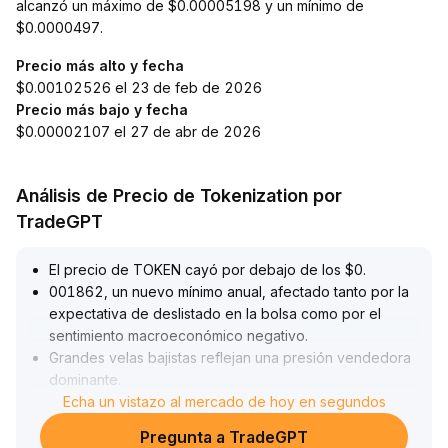
alcanzó un máximo de $0.00005198 y un mínimo de
$0.0000497.
Precio más alto y fecha
$0.00102526 el 23 de feb de 2026
Precio más bajo y fecha
$0.00002107 el 27 de abr de 2026
Análisis de Precio de Tokenization por
TradeGPT
El precio de TOKEN cayó por debajo de los $0
.
001862, un nuevo mínimo anual, afectado tanto por la
expectativa de deslistado en la bolsa como por el
sentimiento macroeconómico negativo
.
Grandes velas bajistas reflejan una presión vendedora
dominante
.
Si el soporte clave de $0
Echa un vistazo al mercado de hoy en segundos
.
001829 se rompe, podría desencadenarse una caída
Pregunta a TradeGPT
secundaria hacia el rango objetivo de $0
.