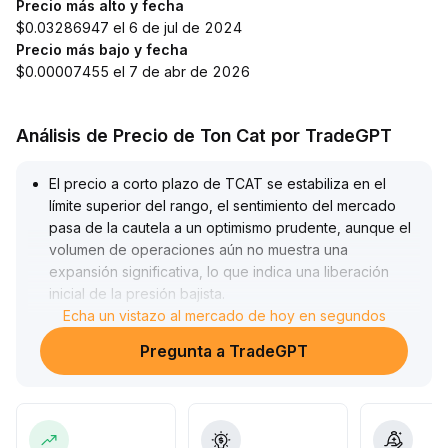
Precio más alto y fecha
$0.03286947 el 6 de jul de 2024
Precio más bajo y fecha
$0.00007455 el 7 de abr de 2026
Análisis de Precio de Ton Cat por TradeGPT
El precio a corto plazo de TCAT se estabiliza en el
límite superior del rango, el sentimiento del mercado
pasa de la cautela a un optimismo prudente, aunque el
volumen de operaciones aún no muestra una
expansión significativa, lo que indica una liberación
inicial de la presión bajista
.
Para lograr una ruptura al alza se requieren más
Echa un vistazo al mercado de hoy en segundos
impulsores
.
Pregunta a TradeGPT
La tendencia a mediano y largo plazo depende de la
confirmación de la ampliación del volumen y la ruptura
de niveles clave de resistencia (se recomienda vigilar
el precio ××); si no se supera efectivamente, el rango
lateral se mantendrá
.