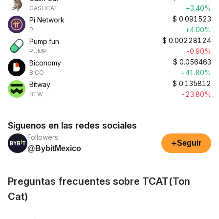
+3.40%
CASHCAT
$
0.091523
Pi Network
+4.00%
PI
$
0.00228124
Pump.fun
-0.90%
PUMP
$
0.056463
Biconomy
+41.80%
BICO
$
0.135812
Bitway
-23.80%
BTW
Síguenos en las redes sociales
Followers
+
Seguir
@BybitMexico
Preguntas frecuentes sobre TCAT(Ton
Cat)