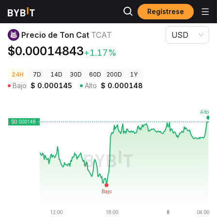
Regístrese
Precios de Criptomonedas
Precio de Ton Cat TCAT
Precio de Ton Cat
TCAT
USD
$0.00014843
+1.17%
24H
7D
14D
30D
60D
200D
1Y
Bajo
$
0.000145
Alto
$
0.000148