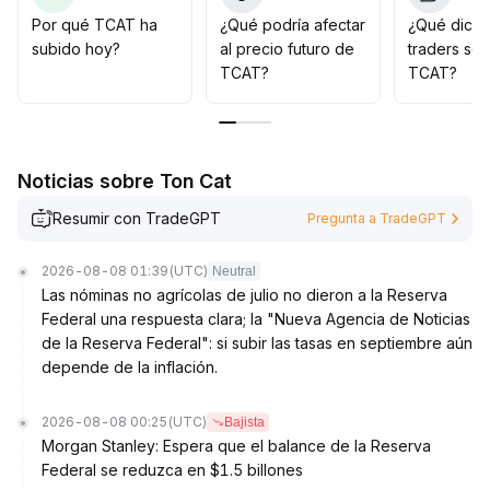
Se recomienda entrar por etapas, aplicar un control de
Por qué TCAT ha
¿Qué podría afectar
¿Qué dicen
riesgos estricto y destacar estrategias de toma de
subido hoy?
al precio futuro de
traders so
ganancias y stop-loss para enfrentar la incertidumbre
TCAT?
TCAT?
del mercado
.
Noticias sobre Ton Cat
Resumir con TradeGPT
Pregunta a TradeGPT
2026-08-08 01:39
(UTC)
Neutral
Las nóminas no agrícolas de julio no dieron a la Reserva
Federal una respuesta clara; la "Nueva Agencia de Noticias
de la Reserva Federal": si subir las tasas en septiembre aún
depende de la inflación.
2026-08-08 00:25
(UTC)
Bajista
Morgan Stanley: Espera que el balance de la Reserva
Federal se reduzca en $1.5 billones