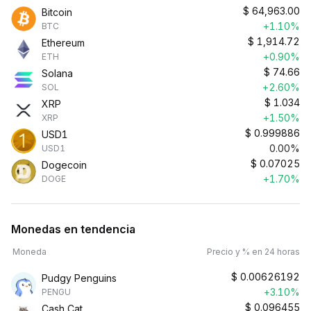
$
64,963.00
Bitcoin
+1.10%
BTC
$
1,914.72
Ethereum
+0.90%
ETH
$
74.66
Solana
+2.60%
SOL
$
1.034
XRP
+1.50%
XRP
$
0.999886
USD1
0.00%
USD1
$
0.07025
Dogecoin
+1.70%
DOGE
Monedas en tendencia
Moneda
Precio y % en 24 horas
$
0.00626192
Pudgy Penguins
+3.10%
PENGU
$
0.096455
Cash Cat