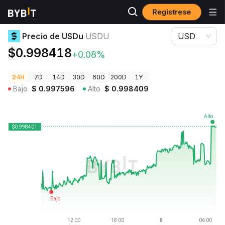
Regístrese
Precios de Criptomonedas
Precio de USDu USDU
Precio de USDu
USDU
USD
$0.998418
+0.08%
24H
7D
14D
30D
60D
200D
1Y
Bajo
$
0.997596
Alto
$
0.998409