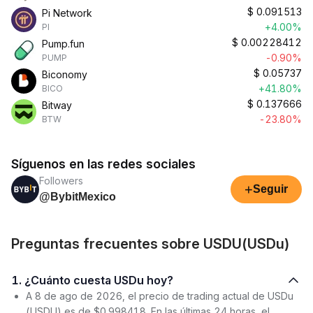
$
0.091513
Pi Network
+4.00%
PI
$
0.00228412
Pump.fun
-0.90%
PUMP
$
0.05737
Biconomy
+41.80%
BICO
$
0.137666
Bitway
-23.80%
BTW
Síguenos en las redes sociales
Followers
+
Seguir
@BybitMexico
Preguntas frecuentes sobre USDU(USDu)
1. ¿Cuánto cuesta USDu hoy?
A 8 de ago de 2026, el precio de trading actual de USDu
(USDU) es de $0.998418. En las últimas 24 horas, el