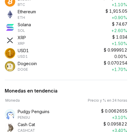
+1.10%
BTC
$
1,915.05
Ethereum
+0.90%
ETH
$
74.67
Solana
+2.60%
SOL
$
1.034
XRP
+1.50%
XRP
$
0.999912
USD1
0.00%
USD1
$
0.070254
Dogecoin
+1.70%
DOGE
Monedas en tendencia
Moneda
Precio y % en 24 horas
$
0.0062655
Pudgy Penguins
+3.10%
PENGU
$
0.095822
Cash Cat
+3.40%
CASHCAT