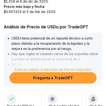
$1.018 el 6 de dic de 2025
Precio más bajo y fecha
$0.957425 el 5 de feb de 2026
Análisis de Precio de USDu por TradeGPT
USDU tiene potencial de un repunte técnico a corto
plazo debido a la recuperación de la liquidez y la
mejora en la preferencia por el riesgo
.
Hay que vigilar el volumen cerca de los soportes clave
y probar la resistencia en la zona local de 1
.
06-1
.
08
Echa un vistazo al mercado de hoy en segundos
.
Sin embargo, a mediano y largo plazo, la competencia
Pregunta a TradeGPT
del mercado y la volatilidad de la liquidez aumentan el
riesgo de caída
.
Si no supera efectivamente la presión de la tendencia a
mediano plazo, se recomienda reducir posiciones altas
progresivamente para evitar una liberación
concentrada de presión de venta
.