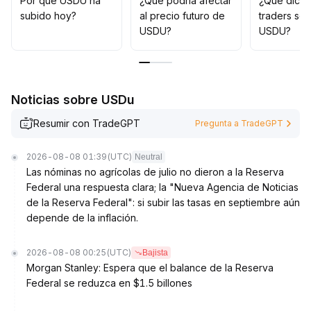
Por qué USDU ha
¿Qué podría afectar
¿Qué dicen
subido hoy?
al precio futuro de
traders so
USDU?
USDU?
Noticias sobre USDu
Resumir con TradeGPT
Pregunta a TradeGPT
2026-08-08 01:39
(UTC)
Neutral
Las nóminas no agrícolas de julio no dieron a la Reserva
Federal una respuesta clara; la "Nueva Agencia de Noticias
de la Reserva Federal": si subir las tasas en septiembre aún
depende de la inflación.
2026-08-08 00:25
(UTC)
Bajista
Morgan Stanley: Espera que el balance de la Reserva
Federal se reduzca en $1.5 billones