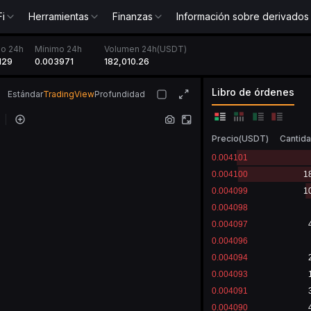
Fi
Herramientas
Finanzas
Información sobre derivados
o 24h
Mínimo 24h
Volumen 24h(USDT)
129
0.003971
182,010.26
Libro de órdenes
Estándar
TradingView
Profundidad
Precio
(
USDT
)
Cantid