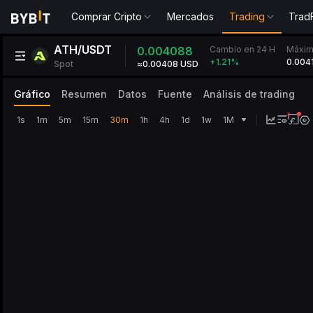
Comprar Cripto
Mercados
Trading
Trad
ATH/USDT
Cambio en 24 H
0.004088
Máxim
0.004
+1.21
%
Spot
≈0.00408 USD
Gráfico
Resumen
Datos
Fuente
Análisis de trading
1s
1m
5m
15m
30m
1h
4h
1d
1w
1M