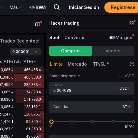
Regístrese
Más
Iniciar Sesión
Hacer trading
Spot
Convertir
Margen
Trades Recientes
Comprar
Vender
0.000001
ad
(
ATH
)
Total(ATH)
Límite
Mercado
TP/SL
Saldo disponible
--
USDT
Precio
USDT
ATH
0
100%