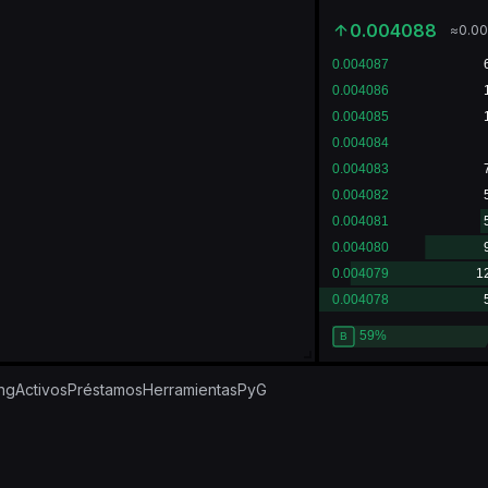
0.004088
≈
0.0
ing
Activos
Préstamos
Herramientas
PyG