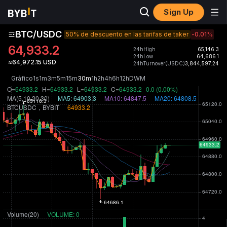
Sign Up
BTC/USDC
50% de descuento en las tarifas de taker
-0.01
%
64,933.2
24hHigh
65,146.3
24hLow
64,686.1
≈64,972.15 USD
24hTurnover(USDC)
3,844,597.24
Gráfico
1s
1m
3m
5m
15m
30m
1h
2h
4h
6h
12h
D
W
M