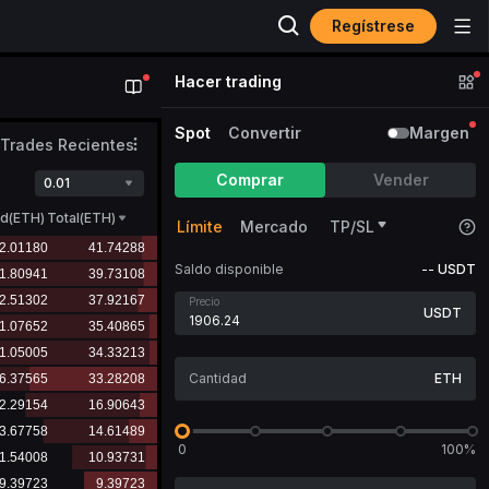
Regístrese
Hacer trading
Spot
Convertir
Margen
Trades Recientes
Comprar
Vender
0.01
ad
(
ETH
)
Total(ETH)
Límite
Mercado
TP/SL
Saldo disponible
--
USDT
Precio
USDT
ETH
0
100%