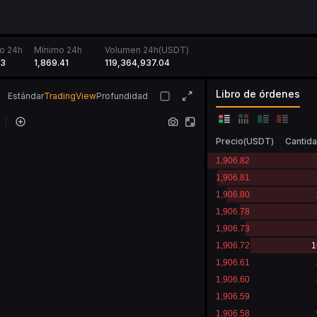
o 24h
Mínimo 24h
Volumen 24h(USDT)
13
1,869.41
119,364,937.04
Libro de órdenes
Estándar
TradingView
Profundidad
Precio
(
USDT
)
Cantid