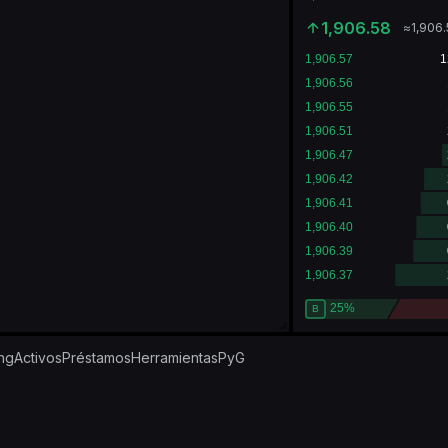
1,906.58
≈
1,906
ing
Activos
Préstamos
Herramientas
PyG