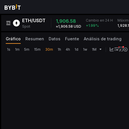
ETH/USDT
Cambio en 24 H
1,906.58
Máxim
1,928.
+1.99
%
Spot
≈1,906.58 USD
Gráfico
Resumen
Datos
Fuente
Análisis de trading
1s
1m
5m
15m
30m
1h
4h
1d
1w
1M