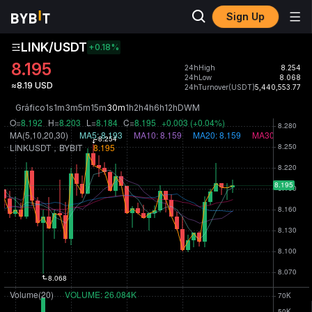
Sign Up
LINK/USDT
+0.18
%
8.195
24hHigh
8.254
24hLow
8.068
≈8.19 USD
24hTurnover(USDT)
5,440,553.77
Gráfico
1s
1m
3m
5m
15m
30m
1h
2h
4h
6h
12h
D
W
M