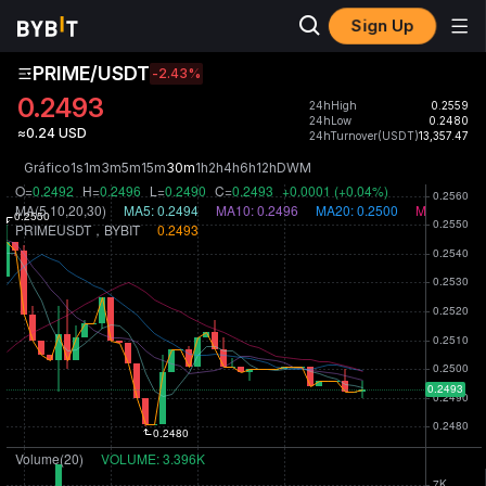
Sign Up
PRIME/USDT
-2.43
%
0.2493
24hHigh
0.2559
24hLow
0.2480
≈0.24 USD
24hTurnover(USDT)
13,357.47
Gráfico
1s
1m
3m
5m
15m
30m
1h
2h
4h
6h
12h
D
W
M