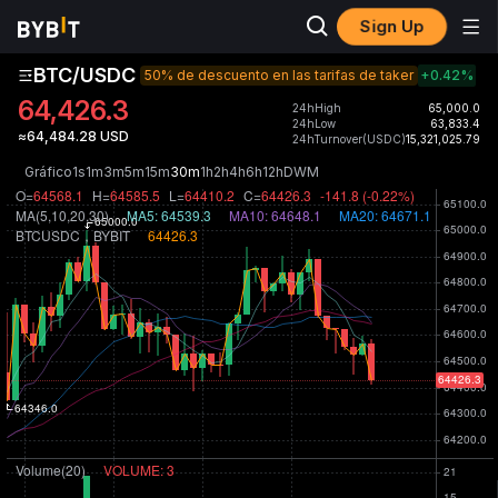
Sign Up
BTC/USDC
50% de descuento en las tarifas de taker
+0.42
%
64,426.3
24hHigh
65,000.0
24hLow
63,833.4
≈64,484.28 USD
24hTurnover(USDC)
15,321,025.79
Gráfico
1s
1m
3m
5m
15m
30m
1h
2h
4h
6h
12h
D
W
M