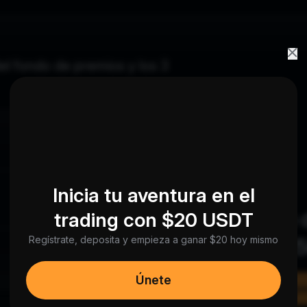
l fondo de premios y los 3
300 USDT
Inicia tu aventura en el
220 USDT
Fondo 
trading con $20 USDT
Regístrate, deposita y empieza a ganar $20 hoy mismo
2.
150 USDT
Únete
Empie