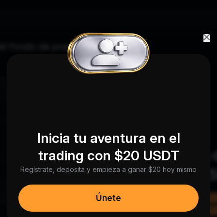
l fondo de premios y los 3
300 USDT
Inicia tu aventura en el
220 USDT
Fondo 
trading con $20 USDT
Regístrate, deposita y empieza a ganar $20 hoy mismo
2.
150 USDT
Únete
Empie