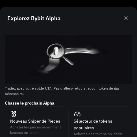
Rester en avance
Explorez Bybit Alpha
Slide 1 of 2
Dernier lancement de token
Rejoignez les derniers lancements de tokens on-chain
Tradez avec votre solde UTA. Pas d’allers-retours, aucun token de gas
Tr
Rendements stables sur chaîne
nécessaire.
né
Gagnez un APY élevé et stable on-chain
Chasse le prochain Alpha
Re
Nouveau Sniper de Pièces
Sélecteur de tokens
Acheter les pièces récemment
populaires
Stratégies on-chain/off-chain
lancées on-chain
Achetez des tokens on-chain