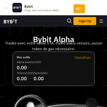
Bybit
GET
Trade, Earn and Explore Web3!
S’inscrire
Bybit Alpha
Tradez avec votre solde UTA. Pas d’allers-retours, aucun
token de gas nécessaire.
Mes actifs
Tokens
Farm
Alpha Assets(USD)
0.00
Tokens(USD)
Farm(USD)
0.00
0.00