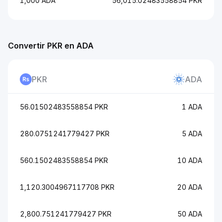
1,000 ADA
56,015.02483558854 PKR
Convertir PKR en ADA
PKR
ADA
56.01502483558854 PKR
1 ADA
280.0751241779427 PKR
5 ADA
560.1502483558854 PKR
10 ADA
1,120.3004967117708 PKR
20 ADA
2,800.751241779427 PKR
50 ADA