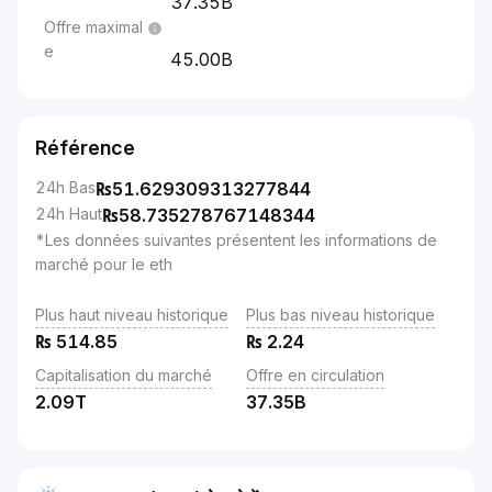
37.35B
Offre maximal
e
45.00B
Référence
24h Bas
₨
51.629309313277844
24h Haut
₨
58.735278767148344
*Les données suivantes présentent les informations de
marché pour le eth
Plus haut niveau historique
Plus bas niveau historique
₨
514.85
₨
2.24
Capitalisation du marché
Offre en circulation
2.09T
37.35B