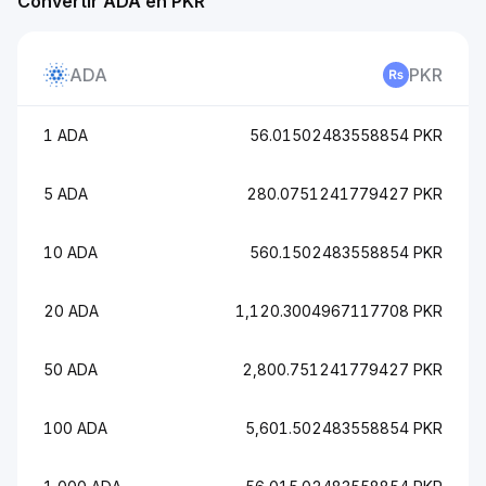
Convertir ADA en PKR
ADA
PKR
1 ADA
56.01502483558854 PKR
5 ADA
280.0751241779427 PKR
10 ADA
560.1502483558854 PKR
20 ADA
1,120.3004967117708 PKR
50 ADA
2,800.751241779427 PKR
100 ADA
5,601.502483558854 PKR