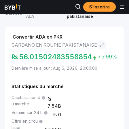
S’inscrire
Prix du Cardano
Cardano to Roupie
Marchés
ADA
pakistanaise
Convertir ADA en PKR
CARDANO EN ROUPIE PAKISTANAISE
₨
56.01502483558854
+5.99%
Dernière mise à jour : Aug 6, 2026, 20:00:00
Statistiques du marché
Capitalisation d
u marché
7.54B
Volume sur 24 h
0
Offre en circu
lation