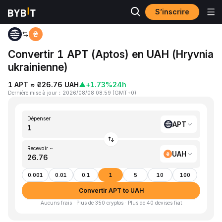
S’inscrire
Accueil
APT to UAH
Convertir 1 APT (Aptos) en UAH (Hryvnia
ukrainienne)
1 APT ≈ ₴26.76 UAH
▲
+1.73%
24h
Dernière mise à jour
：
2026/08/08 08:59
(
GMT+0
)
Dépenser
APT
Recevoir ~
UAH
0.001
0.01
0.1
1
5
10
100
Convertir APT to UAH
Aucuns frais · Plus de 350 cryptos · Plus de 40 devises fiat