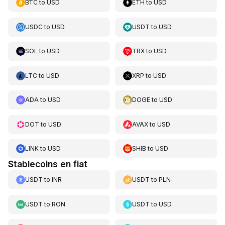
BTC
to
USD
ETH
to
USD
USDC
to
USD
USDT
to
USD
SOL
to
USD
TRX
to
USD
LTC
to
USD
XRP
to
USD
ADA
to
USD
DOGE
to
USD
DOT
to
USD
AVAX
to
USD
LINK
to
USD
SHIB
to
USD
Stablecoins en fiat
USDT
to
INR
USDT
to
PLN
USDT
to
RON
USDT
to
USD