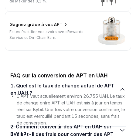
de Maker dès 0,1 %.
Gagnez grâce à vos APT
Faites fructifier vos avoirs avec Rewards
Service et On-Chain Earn.
FAQ sur la conversion de APT en UAH
1. Quel est le taux de change actuel de APT
en UAH ?
1 APT vaut actuellement environ 26.755 UAH. Le taux
de change entre APT et UAH est mis à jour en temps
réel sur Bybit. Une fois votre conversion confirmée, le
taux est verrouillé pendant 15 secondes, sans frais
de conversion.
2. Comment convertir des APT en UAH sur
Bybit ?
3. Y a-t-il des frais pour convertir des APT