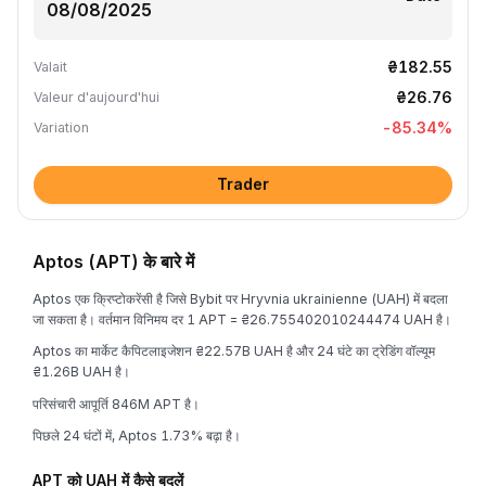
₴182.55
Valait
₴26.76
Valeur d'aujourd'hui
-85.34
%
Variation
Trader
Aptos (APT) के बारे में
Aptos एक क्रिप्टोकरेंसी है जिसे Bybit पर Hryvnia ukrainienne (UAH) में बदला
जा सकता है। वर्तमान विनिमय दर 1 APT = ₴26.755402010244474 UAH है।
Aptos का मार्केट कैपिटलाइजेशन ₴22.57B UAH है और 24 घंटे का ट्रेडिंग वॉल्यूम
₴1.26B UAH है।
परिसंचारी आपूर्ति 846M APT है।
पिछले 24 घंटों में, Aptos 1.73% बढ़ा है।
APT को UAH में कैसे बदलें