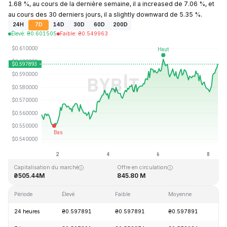
1.68 %, au cours de la dernière semaine, il a increased de 7.06 %, et
au cours des 30 derniers jours, il a slightly downward de 5.35 %.
24H
7D
14D
30D
60D
200D
Élevé
:
₴
0.601505
Faible
:
₴
0.549963
Dernière mise à jour : 2026-08-08, 08:59 GMT+0
Plus haut niveau historique
Plus bas niveau historique
₴19.92
₴0.545459
Capitalisation du marché
Offre en circulation
₴505.44M
845.80 M
Période
Élevé
Faible
Moyenne
Va
24 heures
₴0.597891
₴0.597891
₴0.597891
+