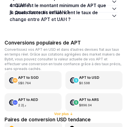
en UAH ?
4. Quel est le montant minimum de APT que
je peux convertir en UAH ?
5. Quels facteurs influencent le taux de
change entre APT et UAH ?
Conversions populaires de APT
Convertissez vos APT en USD et dans d’autres devises fiat aux taux
en temps réel. Grâce aux cotations agrégées des market makers de
Bybit, vous pouvez consulter la valeur actuelle de vos APT et
effectuer une conversion en toute confiance grâce à des taux précis,
sans spreads cachés.
APT
to
SGD
APT
to
USD
S$0.764
$0.598
APT
to
AED
APT
to
ARS
د.إ2.2
$896.04
Voir plus
↓
Paires de conversion USD tendance