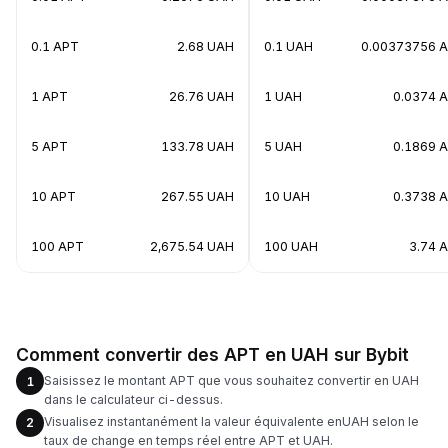
0.1 APT
2.68 UAH
0.1 UAH
0.00373756 
1 APT
26.76 UAH
1 UAH
0.0374 
5 APT
133.78 UAH
5 UAH
0.1869 
10 APT
267.55 UAH
10 UAH
0.3738 
100 APT
2,675.54 UAH
100 UAH
3.74 
Comment convertir des APT en UAH sur Bybit
Saisissez le montant APT que vous souhaitez convertir en UAH
1
dans le calculateur ci-dessus.
Visualisez instantanément la valeur équivalente enUAH selon le
2
taux de change en temps réel entre APT et UAH.