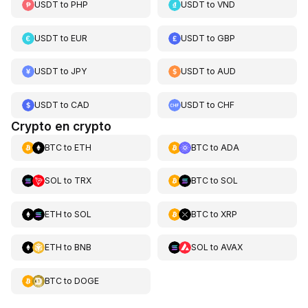
USDT
to
PHP
USDT
to
VND
USDT
to
EUR
USDT
to
GBP
USDT
to
JPY
USDT
to
AUD
USDT
to
CAD
USDT
to
CHF
Crypto en crypto
BTC
to
ETH
BTC
to
ADA
SOL
to
TRX
BTC
to
SOL
ETH
to
SOL
BTC
to
XRP
ETH
to
BNB
SOL
to
AVAX
BTC
to
DOGE