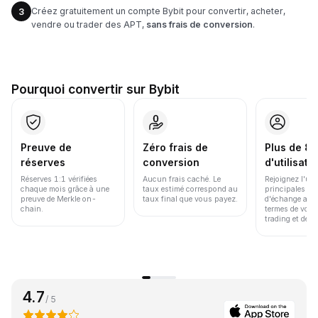
Créez gratuitement un compte Bybit pour convertir, acheter,
3
vendre ou trader des APT,
sans frais de conversion
.
Pourquoi convertir sur Bybit
Preuve de
Zéro frais de
Plus de 86
réserves
conversion
d'utilisate
Réserves 1:1 vérifiées
Aucun frais caché. Le
Rejoignez l'un
chaque mois grâce à une
taux estimé correspond au
principales pl
preuve de Merkle on-
taux final que vous payez.
d'échange au 
chain.
termes de volu
trading et de li
4.7
/ 5