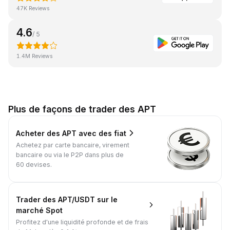
47K Reviews
4.6
/ 5
1.4M Reviews
Plus de façons de trader des APT
Acheter des APT avec des fiat
Achetez par carte bancaire, virement
bancaire ou via le P2P dans plus de
60 devises.
Trader des APT/USDT sur le
marché Spot
Profitez d'une liquidité profonde et de frais