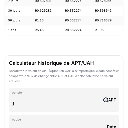
7 jours
₴0.597891
₴0.552274
₴0.578084
+
30 jours
₴0.629281
₴0.552274
₴0.598941
-
90 jours
₴1.15
₴0.552274
₴0.716579
-
1 ans
₴5.45
₴0.552274
₴1.95
-
Calculateur historique de APT/UAH
Découvrez la valeur de APT (Aptos) en UAH à n'importe quelle date passée et
comparez le taux de change entre APT et UAH à cette date avec sa valeur
actuelle.
Acheter
APT
Activé
Date