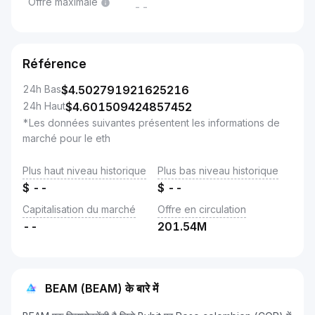
Offre maximale
--
Référence
24h Bas
$
4.502791921625216
24h Haut
$
4.601509424857452
*Les données suivantes présentent les informations de
marché pour le eth
Plus haut niveau historique
Plus bas niveau historique
$
--
$
--
Capitalisation du marché
Offre en circulation
--
201.54M
BEAM (BEAM) के बारे में