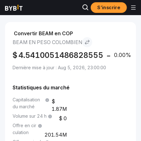
S’inscrire
Marchés
Prix du BEAM BEAM
BEAM to Peso colombien
Convertir BEAM en COP
BEAM EN PESO COLOMBIEN
$
4.5410051486828555
0.00%
Dernière mise à jour : Aug 5, 2026, 23:00:00
Statistiques du marché
Capitalisation
du marché
1.87M
Volume sur 24 h
0
Offre en cir
culation
201.54M