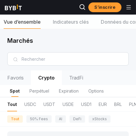
S’inscrire
Vue d’ensemble
Indicateurs clés
Données du con
Marchés
Favoris
Crypto
TradFi
Spot
Perpétuel
Expiration
Options
Tout
USDC
USDT
USDE
USD1
EUR
BRL
PL
Tout
50% Fees
AI
DeFi
xStocks