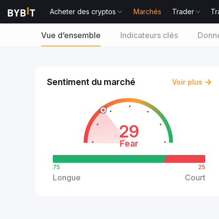
Acheter des cryptos
Marchés
Trader
Tr
Vue d’ensemble
Indicateurs clés
Donné
Sentiment du marché
Voir plus
29
Fear
75
25
Longue
Court