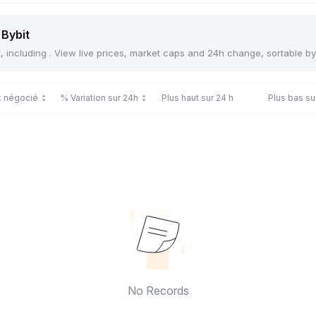
 Bybit
t, including . View live prices, market caps and 24h change, sortable b
x négocié
% Variation sur 24h
Plus haut sur 24 h
Plus bas su
No Records