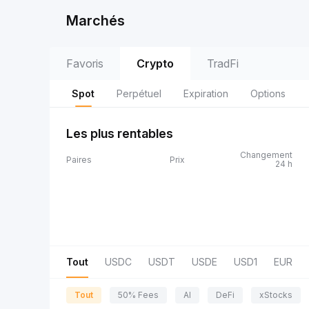
Marchés
Favoris
Crypto
TradFi
Spot
Perpétuel
Expiration
Options
Les plus rentables
Changement
Paires
Prix
24 h
Tout
USDC
USDT
USDE
USD1
EUR
Tout
50% Fees
AI
DeFi
xStocks