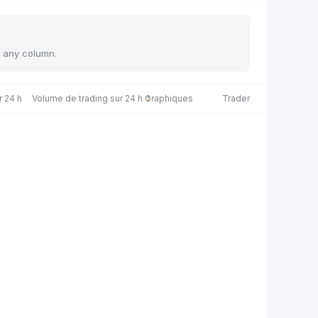
y any column.
r 24 h
Volume de trading sur 24 h
Graphiques
Trader