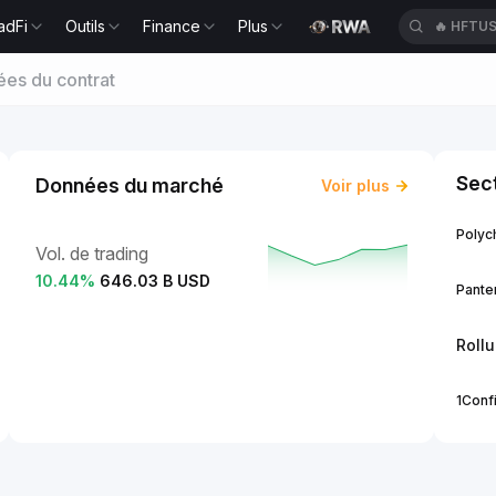
adFi
Outils
Finance
Plus
🔥
HFTU
es du contrat
Sect
Données du marché
Voir plus
Polych
Vol. de trading
10.44
%
646.03 B USD
Panter
Roll