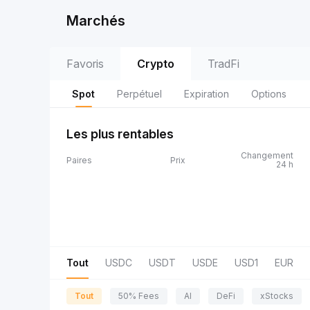
Marchés
Favoris
Crypto
TradFi
Spot
Perpétuel
Expiration
Options
Les plus rentables
Changement
Paires
Prix
24 h
Tout
USDC
USDT
USDE
USD1
EUR
Tout
50% Fees
AI
DeFi
xStocks