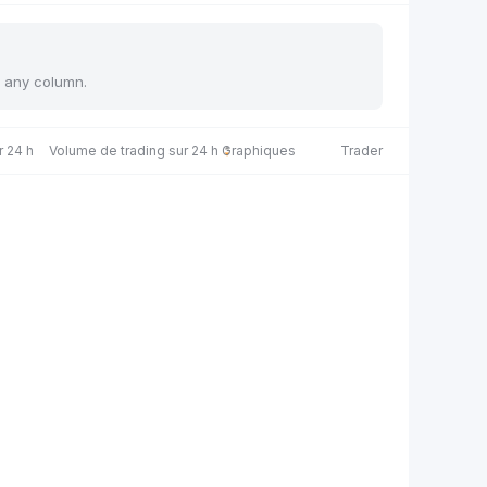
y any column.
r 24 h
Volume de trading sur 24 h
Graphiques
Trader