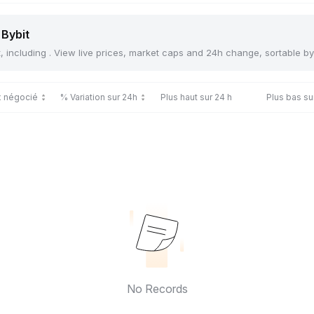
 Bybit
t, including . View live prices, market caps and 24h change, sortable b
x négocié
% Variation sur 24h
Plus haut sur 24 h
Plus bas su
No Records