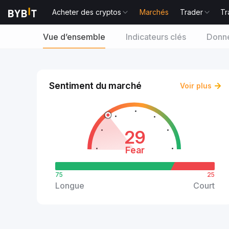
Acheter des cryptos
Marchés
Trader
Tr
Vue d’ensemble
Indicateurs clés
Donné
Sentiment du marché
Voir plus
29
Fear
75
25
Longue
Court