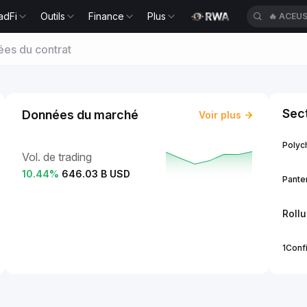
adFi
Outils
Finance
Plus
🔥
ACEU
es du contrat
Sect
Données du marché
Voir plus
Polych
Vol. de trading
10.44
%
646.03 B USD
Panter
Roll