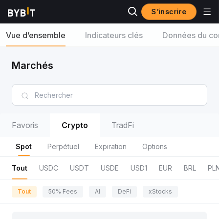
S’inscrire
Vue d’ensemble
Indicateurs clés
Données du con
Marchés
Favoris
Crypto
TradFi
Spot
Perpétuel
Expiration
Options
Tout
USDC
USDT
USDE
USD1
EUR
BRL
PL
Tout
50% Fees
AI
DeFi
xStocks