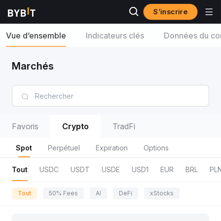
S’inscrire
Vue d’ensemble
Indicateurs clés
Données du con
Marchés
Favoris
Crypto
TradFi
Spot
Perpétuel
Expiration
Options
Tout
USDC
USDT
USDE
USD1
EUR
BRL
PL
Tout
50% Fees
AI
DeFi
xStocks