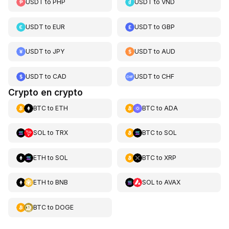
USDT
to
PHP
USDT
to
VND
USDT
to
EUR
USDT
to
GBP
USDT
to
JPY
USDT
to
AUD
USDT
to
CAD
USDT
to
CHF
Crypto en crypto
BTC
to
ETH
BTC
to
ADA
SOL
to
TRX
BTC
to
SOL
ETH
to
SOL
BTC
to
XRP
ETH
to
BNB
SOL
to
AVAX
BTC
to
DOGE