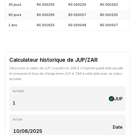
30 jours
R0.000290
R0.000226
R0.000263
-
90 jours
R0.000290
R0.000057
R0.000235
+
1 ans
R0.001825
R0.000048
R0.000507
-
Calculateur historique de JUP/ZAR
Découvrez la valeur de JUP (Jupiter) en ZAR à n'importe quelle date passée
et comparez le taux de change entre JUP et ZAR à cette date avec sa valeur
actuelle.
Acheter
JUP
Activé
Date