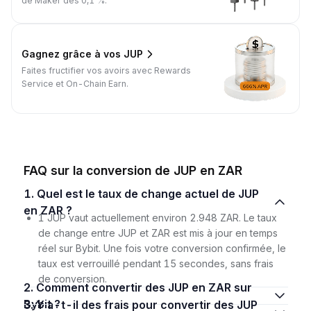
de Maker dès 0,1 %.
Gagnez grâce à vos JUP
Faites fructifier vos avoirs avec Rewards
Service et On-Chain Earn.
FAQ sur la conversion de JUP en ZAR
1. Quel est le taux de change actuel de JUP
en ZAR ?
1 JUP vaut actuellement environ 2.948 ZAR. Le taux
de change entre JUP et ZAR est mis à jour en temps
réel sur Bybit. Une fois votre conversion confirmée, le
taux est verrouillé pendant 15 secondes, sans frais
de conversion.
2. Comment convertir des JUP en ZAR sur
Bybit ?
3. Y a-t-il des frais pour convertir des JUP