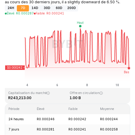
au cours des 30 derniers jours, il a slightly downward de 6.50 %.
24H
7D
14D
30D
60D
200D
Élevé
:
R
0.000287
Faible
:
R
0.000241
Dernière mise à jour : 2026-08-10, 20:03 GMT+0
Plus haut niveau historique
Plus bas niveau historique
R0.128999
R0.000004
Capitalisation du marché
Offre en circulation
R243,213.00
1.00 B
Période
Élevé
Faible
Moyenne
Va
24 heures
R0.000246
R0.000242
R0.000244
-
7 jours
R0.000281
R0.000241
R0.000258
-