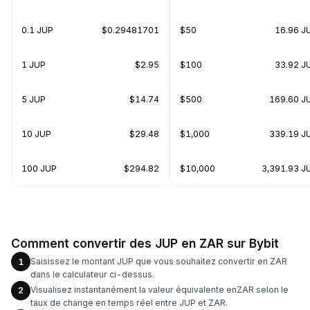
0.1 JUP
$0.29481701
$50
16.96 J
1 JUP
$2.95
$100
33.92 J
5 JUP
$14.74
$500
169.60 J
10 JUP
$29.48
$1,000
339.19 J
100 JUP
$294.82
$10,000
3,391.93 J
Comment convertir des JUP en ZAR sur Bybit
Saisissez le montant JUP que vous souhaitez convertir en ZAR
1
dans le calculateur ci-dessus.
Visualisez instantanément la valeur équivalente enZAR selon le
2
taux de change en temps réel entre JUP et ZAR.