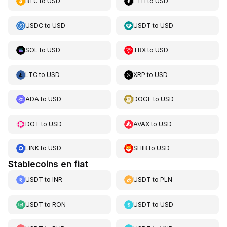
BTC
to
USD
ETH
to
USD
USDC
to
USD
USDT
to
USD
SOL
to
USD
TRX
to
USD
LTC
to
USD
XRP
to
USD
ADA
to
USD
DOGE
to
USD
DOT
to
USD
AVAX
to
USD
LINK
to
USD
SHIB
to
USD
Stablecoins en fiat
USDT
to
INR
USDT
to
PLN
USDT
to
RON
USDT
to
USD