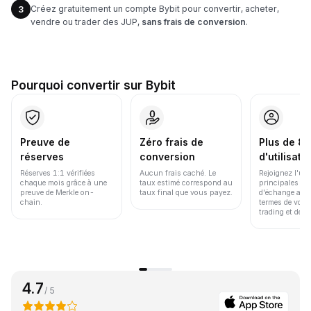
Créez gratuitement un compte Bybit pour convertir, acheter,
3
vendre ou trader des JUP,
sans frais de conversion
.
Pourquoi convertir sur Bybit
Preuve de
Zéro frais de
Plus de 86
réserves
conversion
d'utilisate
Réserves 1:1 vérifiées
Aucun frais caché. Le
Rejoignez l'un
chaque mois grâce à une
taux estimé correspond au
principales pl
preuve de Merkle on-
taux final que vous payez.
d'échange au 
chain.
termes de volu
trading et de li
4.7
/ 5