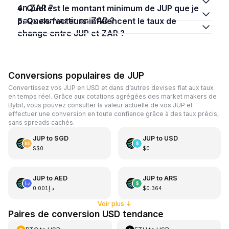
en ZAR ?
4. Quel est le montant minimum de JUP que je
peux convertir en ZAR ?
5. Quels facteurs influencent le taux de
change entre JUP et ZAR ?
Conversions populaires de JUP
Convertissez vos JUP en USD et dans d’autres devises fiat aux taux
en temps réel. Grâce aux cotations agrégées des market makers de
Bybit, vous pouvez consulter la valeur actuelle de vos JUP et
effectuer une conversion en toute confiance grâce à des taux précis,
sans spreads cachés.
JUP
to
SGD
JUP
to
USD
S$0
$0
JUP
to
AED
JUP
to
ARS
د.إ0.001
$0.364
Voir plus
↓
Paires de conversion USD tendance