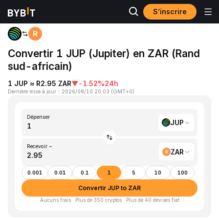
S’inscrire
Accueil
JUP to ZAR
Convertir 1 JUP (Jupiter) en ZAR (Rand
sud-africain)
1 JUP ≈ R2.95 ZAR
▼
-1.52%
24h
Dernière mise à jour
：
2026/08/10 20:03
(
GMT+0
)
Dépenser
JUP
Recevoir ~
ZAR
0.001
0.01
0.1
1
5
10
100
Convertir JUP to ZAR
Aucuns frais · Plus de 350 cryptos · Plus de 40 devises fiat