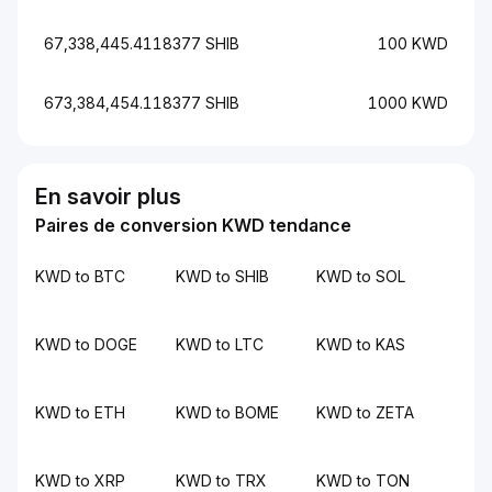
67,338,445.4118377 SHIB
100 KWD
673,384,454.118377 SHIB
1000 KWD
En savoir plus
Paires de conversion KWD tendance
KWD to BTC
KWD to SHIB
KWD to SOL
KWD to DOGE
KWD to LTC
KWD to KAS
KWD to ETH
KWD to BOME
KWD to ZETA
KWD to XRP
KWD to TRX
KWD to TON