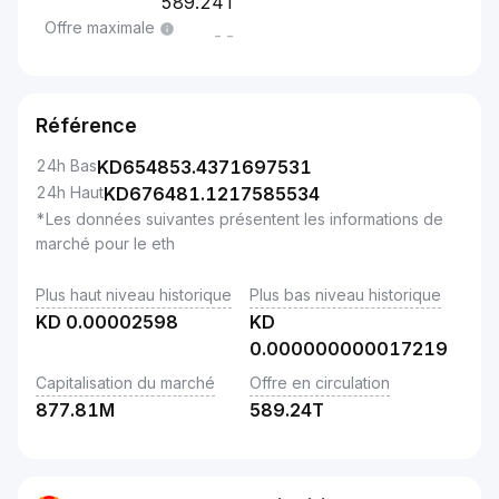
589.24T
Offre maximale
--
Référence
24h Bas
KD
654853.4371697531
24h Haut
KD
676481.1217585534
*Les données suivantes présentent les informations de
marché pour le eth
Plus haut niveau historique
Plus bas niveau historique
KD
0.00002598
KD
0.000000000017219
Capitalisation du marché
Offre en circulation
877.81M
589.24T