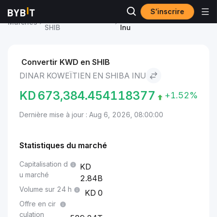
S’inscrire
Prix du Shiba Inu
Dinar koweïtien to Shiba
Marchés
SHIB
Inu
Convertir KWD en SHIB
DINAR KOWEÏTIEN EN SHIBA INU
KD
673,384.454118377
+1.52%
Dernière mise à jour : Aug 6, 2026, 08:00:00
Statistiques du marché
Capitalisation d
u marché
2.84B
Volume sur 24 h
0
Offre en cir
culation