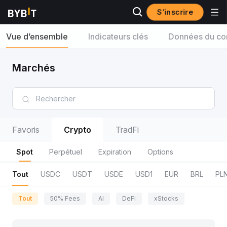
S’inscrire
Vue d’ensemble
Indicateurs clés
Données du con
Marchés
Favoris
Crypto
TradFi
Spot
Perpétuel
Expiration
Options
Tout
USDC
USDT
USDE
USD1
EUR
BRL
PL
Tout
50% Fees
AI
DeFi
xStocks