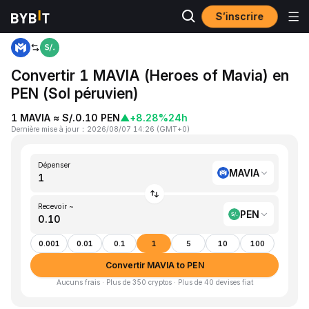
S’inscrire
Accueil
MAVIA to PEN
Convertir 1 MAVIA (Heroes of Mavia) en
PEN (Sol péruvien)
1 MAVIA ≈ S/.0.10 PEN
▲
+8.28%
24h
Dernière mise à jour
：
2026/08/07 14:26
(
GMT+0
)
Dépenser
MAVIA
Recevoir ~
PEN
0.001
0.01
0.1
1
5
10
100
Convertir MAVIA to PEN
Aucuns frais · Plus de 350 cryptos · Plus de 40 devises fiat