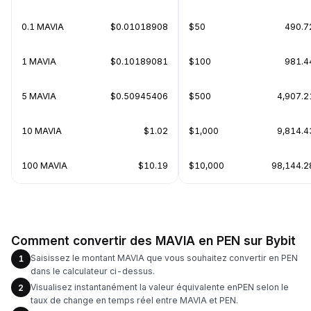
0.1 MAVIA
$0.01018908
$50
490.7
1 MAVIA
$0.10189081
$100
981.4
5 MAVIA
$0.50945406
$500
4,907.2
10 MAVIA
$1.02
$1,000
9,814.4
100 MAVIA
$10.19
$10,000
98,144.2
Comment convertir des MAVIA en PEN sur Bybit
Saisissez le montant MAVIA que vous souhaitez convertir en PEN
1
dans le calculateur ci-dessus.
Visualisez instantanément la valeur équivalente enPEN selon le
2
taux de change en temps réel entre MAVIA et PEN.