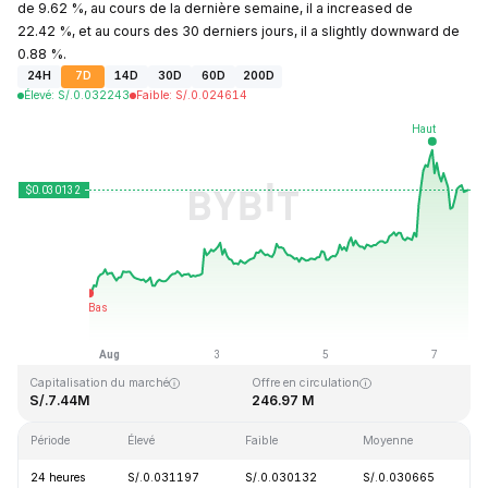
de 9.62 %, au cours de la dernière semaine, il a increased de
22.42 %, et au cours des 30 derniers jours, il a slightly downward de
0.88 %.
24H
7D
14D
30D
60D
200D
Élevé
:
S/.
0.032243
Faible
:
S/.
0.024614
Dernière mise à jour : 2026-08-07, 14:26 GMT+0
Plus haut niveau historique
Plus bas niveau historique
S/.10.59
S/.0.023019
Capitalisation du marché
Offre en circulation
S/.7.44M
246.97 M
Période
Élevé
Faible
Moyenne
V
24 heures
S/.0.031197
S/.0.030132
S/.0.030665
+