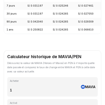
7 jours
S/.0.031197
S/.0.025246
S/.0.027461
+
30 jours
S/.0.031197
S/.0.024265
S/.0.027050
-
90 jours
S/.0.042040
S/.0.024265
S/.0.029309
+
1 ans
S/.0.250822
S/.0.024265
S/.0.066610
-
Calculateur historique de MAVIA/PEN
Découvrez la valeur de MAVIA (Heroes of Mavia) en PEN à n'importe quelle
date passée et comparez le taux de change entre MAVIA et PEN à cette date
avec sa valeur actuelle.
Acheter
MAVIA
Activé