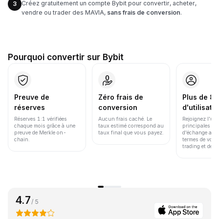
Créez gratuitement un compte Bybit pour convertir, acheter,
3
vendre ou trader des MAVIA,
sans frais de conversion
.
Pourquoi convertir sur Bybit
Preuve de
Zéro frais de
Plus de 86
réserves
conversion
d'utilisate
Réserves 1:1 vérifiées
Aucun frais caché. Le
Rejoignez l'un
chaque mois grâce à une
taux estimé correspond au
principales pl
preuve de Merkle on-
taux final que vous payez.
d'échange au 
chain.
termes de volu
trading et de li
4.7
/ 5