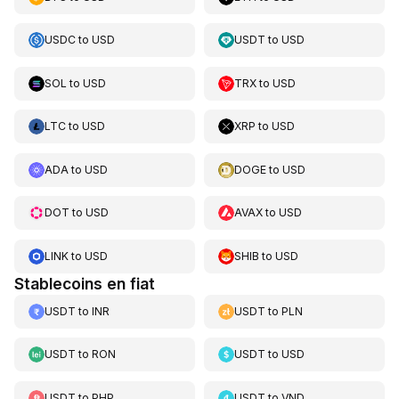
USDC
to
USD
USDT
to
USD
SOL
to
USD
TRX
to
USD
LTC
to
USD
XRP
to
USD
ADA
to
USD
DOGE
to
USD
DOT
to
USD
AVAX
to
USD
LINK
to
USD
SHIB
to
USD
Stablecoins en fiat
USDT
to
INR
USDT
to
PLN
USDT
to
RON
USDT
to
USD
USDT
to
PHP
USDT
to
VND