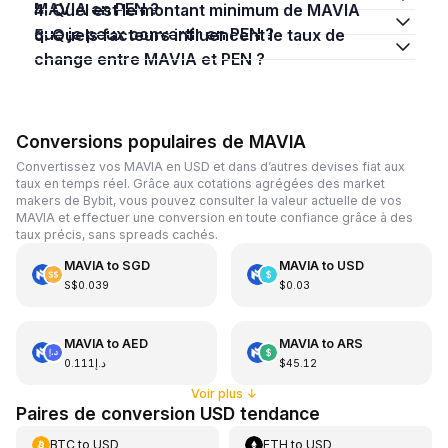
MAVIA en PEN ?
4. Quel est le montant minimum de MAVIA
que je peux convertir en PEN ?
5. Quels facteurs influencent le taux de
change entre MAVIA et PEN ?
Conversions populaires de MAVIA
Convertissez vos MAVIA en USD et dans d’autres devises fiat aux
taux en temps réel. Grâce aux cotations agrégées des market
makers de Bybit, vous pouvez consulter la valeur actuelle de vos
MAVIA et effectuer une conversion en toute confiance grâce à des
taux précis, sans spreads cachés.
MAVIA
to
SGD
MAVIA
to
USD
S$0.039
$0.03
MAVIA
to
AED
MAVIA
to
ARS
د.إ0.111
$45.12
Voir plus
↓
Paires de conversion USD tendance
BTC
to
USD
ETH
to
USD