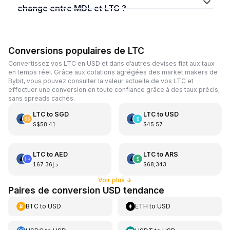
change entre MDL et LTC ?
Conversions populaires de LTC
Convertissez vos LTC en USD et dans d’autres devises fiat aux taux
en temps réel. Grâce aux cotations agrégées des market makers de
Bybit, vous pouvez consulter la valeur actuelle de vos LTC et
effectuer une conversion en toute confiance grâce à des taux précis,
sans spreads cachés.
LTC
to
SGD
LTC
to
USD
S$58.41
$45.57
LTC
to
AED
LTC
to
ARS
د.إ167.36
$68,343
Voir plus
↓
Paires de conversion USD tendance
BTC
to
USD
ETH
to
USD