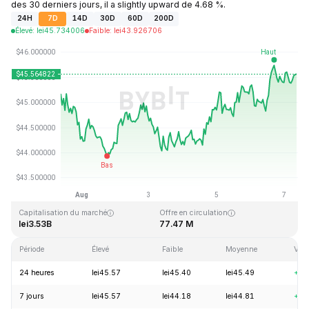
des 30 derniers jours, il a slightly upward de 4.68 %.
24H
7D
14D
30D
60D
200D
Élevé
:
lei
45.734006
Faible
:
lei
43.926706
Dernière mise à jour : 2026-08-07, 08:06 GMT+0
Plus haut niveau historique
Plus bas niveau historique
lei410.26
lei1.15
Capitalisation du marché
Offre en circulation
lei3.53B
77.47 M
Période
Élevé
Faible
Moyenne
Vari
24 heures
lei45.57
lei45.40
lei45.49
+1.
7 jours
lei45.57
lei44.18
lei44.81
+0.