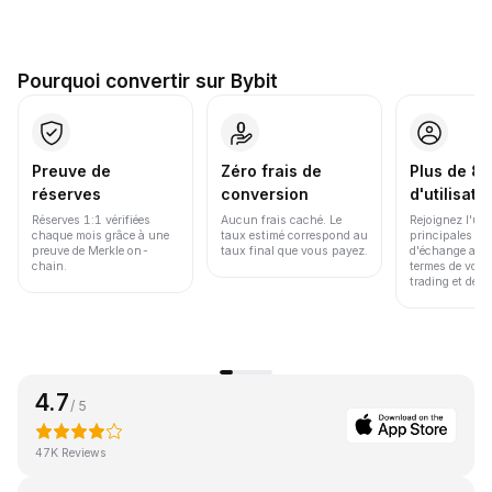
Pourquoi convertir sur Bybit
Preuve de
Zéro frais de
Plus de 86
réserves
conversion
d'utilisate
Réserves 1:1 vérifiées
Aucun frais caché. Le
Rejoignez l'un
chaque mois grâce à une
taux estimé correspond au
principales pl
preuve de Merkle on-
taux final que vous payez.
d'échange au 
chain.
termes de volu
trading et de li
4.7
/ 5
47K Reviews