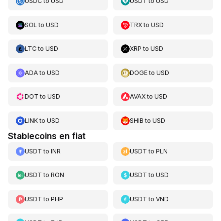
USDC
to
USD
USDT
to
USD
SOL
to
USD
TRX
to
USD
LTC
to
USD
XRP
to
USD
ADA
to
USD
DOGE
to
USD
DOT
to
USD
AVAX
to
USD
LINK
to
USD
SHIB
to
USD
Stablecoins en fiat
USDT
to
INR
USDT
to
PLN
USDT
to
RON
USDT
to
USD
USDT
to
PHP
USDT
to
VND