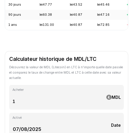
30 jours
lei47.77
lei43.52
lei45.46
+4.
90 jours
lei60.38
lei40.87
lei47.16
+7.
1 ans
lei131.00
lei40.87
lei72.85
-62
Calculateur historique de MDL/LTC
Découvrez la valeur de MDL (Litecoin) en LTC à n'importe quelle date passée
et comparez le taux de change entre MDL et LTC à cette date avec sa valeur
actuelle.
Acheter
MDL
Activé
Date