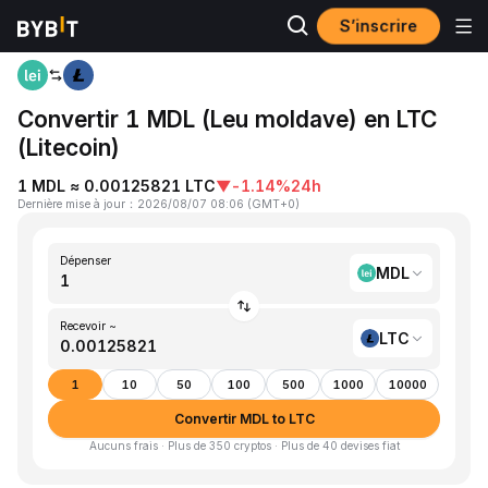
S’inscrire
Accueil
MDL to LTC
Convertir 1 MDL (Leu moldave) en LTC
(Litecoin)
1 MDL ≈ 0.00125821 LTC
▼
-1.14%
24h
Dernière mise à jour
：
2026/08/07 08:06
(
GMT+0
)
Dépenser
MDL
Recevoir ~
LTC
1
10
50
100
500
1000
10000
Convertir MDL to LTC
Aucuns frais · Plus de 350 cryptos · Plus de 40 devises fiat