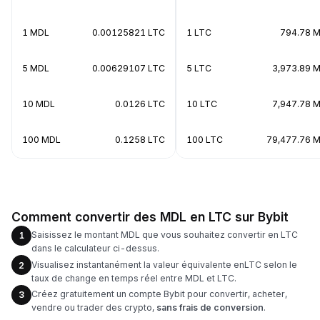
1 MDL
0.00125821 LTC
1 LTC
794.78 
5 MDL
0.00629107 LTC
5 LTC
3,973.89 
10 MDL
0.0126 LTC
10 LTC
7,947.78 
100 MDL
0.1258 LTC
100 LTC
79,477.76 
Comment convertir des MDL en LTC sur Bybit
Saisissez le montant MDL que vous souhaitez convertir en LTC
1
dans le calculateur ci-dessus.
Visualisez instantanément la valeur équivalente enLTC selon le
2
taux de change en temps réel entre MDL et LTC.
Créez gratuitement un compte Bybit pour convertir, acheter,
3
vendre ou trader des crypto,
sans frais de conversion
.