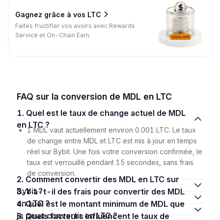
Gagnez grâce à vos LTC
Faites fructifier vos avoirs avec Rewards
Service et On-Chain Earn.
FAQ sur la conversion de MDL en LTC
1. Quel est le taux de change actuel de MDL
en LTC ?
1 MDL vaut actuellement environ 0.001 LTC. Le taux
de change entre MDL et LTC est mis à jour en temps
réel sur Bybit. Une fois votre conversion confirmée, le
taux est verrouillé pendant 15 secondes, sans frais
de conversion.
2. Comment convertir des MDL en LTC sur
Bybit ?
3. Y a-t-il des frais pour convertir des MDL
en LTC ?
4. Quel est le montant minimum de MDL que
je peux convertir en LTC ?
5. Quels facteurs influencent le taux de