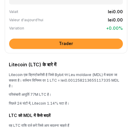
lei0.00
Valait
lei0.00
Valeur d'aujourd'hui
+
0.00
%
Variation
Trader
Litecoin (LTC) के बारे में
Litecoin एक क्रिप्टोकरेंसी है जिसे Bybit पर Leu moldave (MDL) में बदला जा
सकता है। वर्तमान विनिमय दर 1 LTC = lei0.001258213655117335 MDL
है।
परिसंचारी आपूर्ति 77M LTC है।
पिछले 24 घंटों में, Litecoin 1.14% घटा है।
LTC को MDL में कैसे बदलें
वह LTC राशि दर्ज करें जिसे आप बदलना चाहते हैं