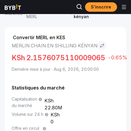
S’inscrire
Prix du Merlin Chain
Merlin Chain to Shilling
Marchés
MERL
kényan
Convertir MERL en KES
MERLIN CHAIN EN SHILLING KÉNYAN
KSh
2.1576075110009065
-0.65%
Dernière mise à jour : Aug 6, 2026, 20:00:00
Statistiques du marché
Capitalisation
du marché
22.80M
Volume sur 24 h
0
Offre en circul