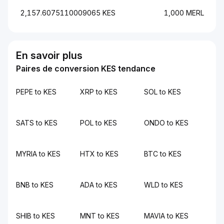
2,157.6075110009065 KES
1,000 MERL
En savoir plus
Paires de conversion KES tendance
PEPE to KES
XRP to KES
SOL to KES
SATS to KES
POL to KES
ONDO to KES
MYRIA to KES
HTX to KES
BTC to KES
BNB to KES
ADA to KES
WLD to KES
SHIB to KES
MNT to KES
MAVIA to KES