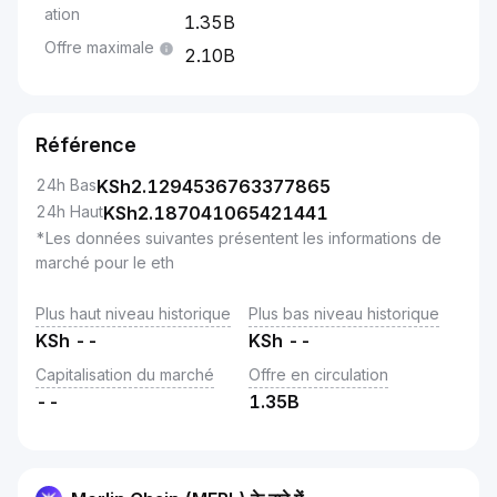
ation
1.35B
Offre maximale
2.10B
Référence
24h Bas
KSh
2.1294536763377865
24h Haut
KSh
2.187041065421441
*Les données suivantes présentent les informations de
marché pour le eth
Plus haut niveau historique
Plus bas niveau historique
KSh
--
KSh
--
Capitalisation du marché
Offre en circulation
--
1.35B