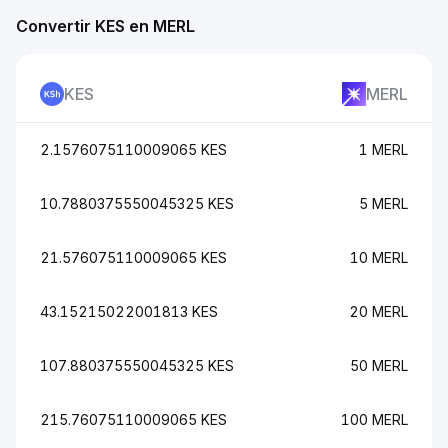
Convertir KES en MERL
KES
MERL
2.1576075110009065 KES
1 MERL
10.7880375550045325 KES
5 MERL
21.576075110009065 KES
10 MERL
43.15215022001813 KES
20 MERL
107.880375550045325 KES
50 MERL
215.76075110009065 KES
100 MERL