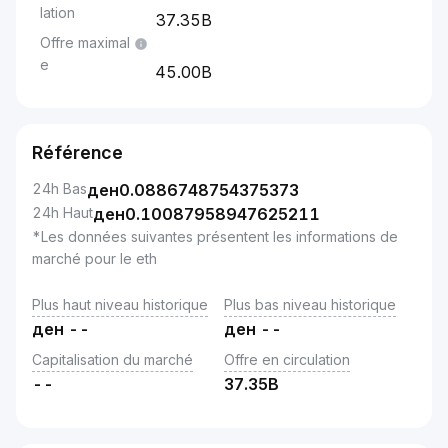
lation
37.35B
Offre maximal
e
45.00B
Référence
24h Bas
ден
0.0886748754375373
24h Haut
ден
0.10087958947625211
*Les données suivantes présentent les informations de
marché pour le eth
Plus haut niveau historique
Plus bas niveau historique
ден
--
ден
--
Capitalisation du marché
Offre en circulation
--
37.35B