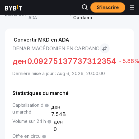
S’inscrire
Prix du Cardano
Denar macédonien to
Marchés
ADA
Cardano
Convertir MKD en ADA
DENAR MACÉDONIEN EN CARDANO
ден
0.09275137737312354
-5.88
Dernière mise à jour : Aug 6, 2026, 20:00:00
Statistiques du marché
Capitalisation d
u marché
7.54B
Volume sur 24 h
0
Offre en circu