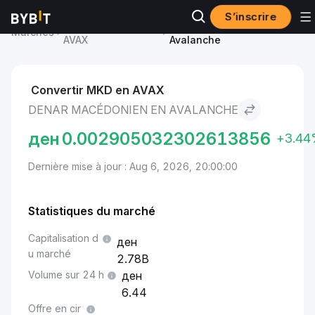
S’inscrire
Prix du Avalanche
Denar macédonien to
Marchés
AVAX
Avalanche
Convertir MKD en AVAX
DENAR MACÉDONIEN EN AVALANCHE
ден
0.002905032302613856
+3.44
Dernière mise à jour : Aug 6, 2026, 20:00:00
Statistiques du marché
Capitalisation d
u marché
2.78B
Volume sur 24 h
6.44
Offre en cir