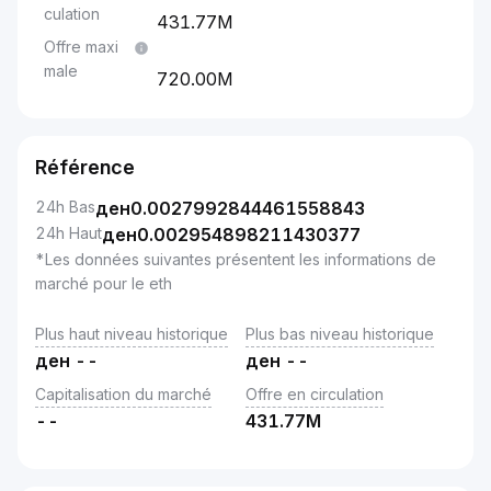
culation
431.77M
Offre maxi
male
720.00M
Référence
24h Bas
ден
0.0027992844461558843
24h Haut
ден
0.002954898211430377
*Les données suivantes présentent les informations de
marché pour le eth
Plus haut niveau historique
Plus bas niveau historique
ден
--
ден
--
Capitalisation du marché
Offre en circulation
--
431.77M