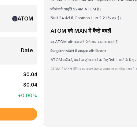
परिसंचारी आपूर्ति 524M ATOM है।
ATOM
पिछले 24 घंटों में, Cosmos Hub 2.21% बढ़ा है।
ATOM को MXN में कैसे बदलें
वह ATOM राशि दर्ज करें जिसे आप बदलना चाहते हैं
Date
कैलकुलेटर MXN में समतुल्य राशि दिखाएगा
ATOM खरीदने, बेचने या ट्रेड करने के लिए Bybit खाते के लिए स
ATOM से MXN विनिमय दर बाजार डेटा के आधार पर वास्तविक समय में अ
$0.04
$0.04
+
0.00
%