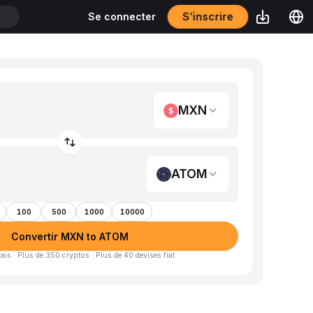
S’inscrire
Se connecter
T
MXN
ATOM
100
500
1000
10000
Convertir MXN to ATOM
is · Plus de 350 cryptos · Plus de 40 devises fiat