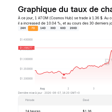
Graphique du taux de 
À ce jour, 1 ATOM (Cosmos Hub) se trade à 1.36 $. Au c
il a increased de 10.04 %, et au cours des 30 derniers j
24H
7D
14D
30D
60D
200D
Dernière mise à jour : 2026-08-07, 16:20 GMT+0
Période
Élevé
24 heures
$1.36