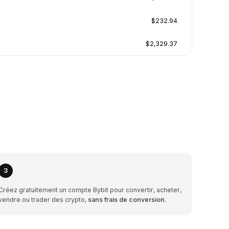
$232.94
$2,329.37
3
Créez gratuitement un compte Bybit pour convertir, acheter,
vendre ou trader des crypto,
sans frais de conversion
.