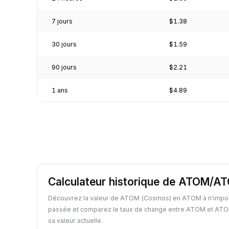
7 jours
$1.38
30 jours
$1.59
90 jours
$2.21
1 ans
$4.89
Calculateur historique de ATOM/A
Découvrez la valeur de ATOM (Cosmos) en ATOM à n'impor
passée et comparez le taux de change entre ATOM et ATO
sa valeur actuelle.