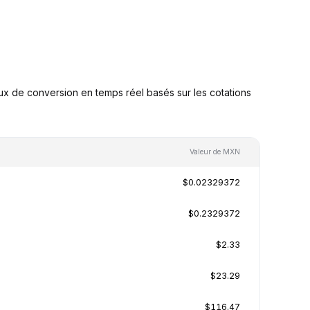
 de conversion en temps réel basés sur les cotations
Valeur de MXN
$0.02329372
$0.2329372
$2.33
$23.29
$116.47