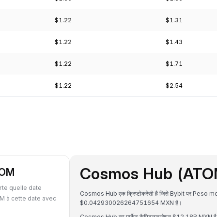
$1.22
$1.31
$1.22
$1.43
$1.22
$1.71
$1.22
$2.54
Cosmos Hub (ATOM) क
TOM
te quelle date
Cosmos Hub एक क्रिप्टोकरेंसी है जिसे Bybit पर Peso me
M à cette date avec
$0.042930026264751654 MXN है।
Cosmos Hub का मार्केट कैपिटलाइजेशन $12.18B MXN है और