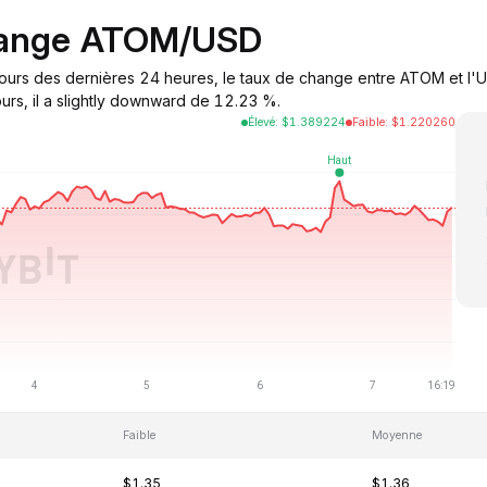
change ATOM/USD
ours des dernières 24 heures, le taux de change entre ATOM et l'
ours, il a slightly downward de 12.23 %.
Élevé
:
$
1.389224
Faible
:
$
1.220260
Faible
Moyenne
$1.35
$1.36