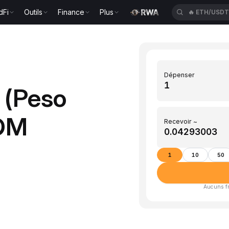
dFi
Outils
Finance
Plus
🔥
ETH/USD
Dépenser
 (Peso
TOM
Recevoir ~
1
10
50
Aucuns fra