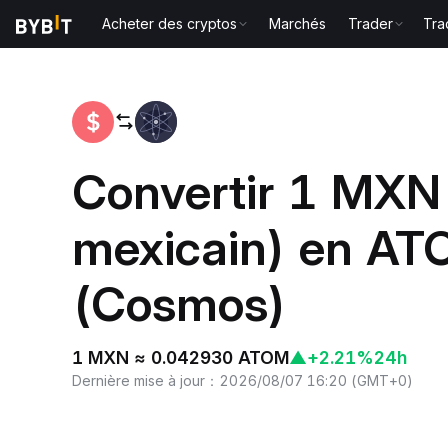
Acheter des cryptos
Marchés
Trader
Tra
Accueil
MXN to ATOM
Convertir 1 MXN
mexicain) en A
(Cosmos)
1 MXN ≈ 0.042930 ATOM
▲
+2.21%
24h
Dernière mise à jour
：
2026/08/07 16:20
(
GMT+0
)