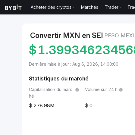
Acheter des cryptos
Marchés
Trader
Tra
Marchés
Prix du Sei SEI
Peso mexicain to Sei
Convertir MXN en SEI
PESO MEXI
$
1.39934623456
Dernière mise à jour : Aug 6, 2026, 14:00:00
Statistiques du marché
Capitalisation du marc
Volume sur 24 h
hé
278.98M
0