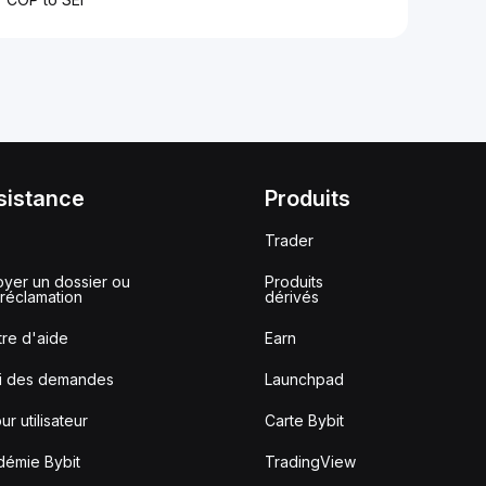
sistance
Produits
Trader
yer un dossier ou
Produits
réclamation
dérivés
re d'aide
Earn
vi des demandes
Launchpad
ur utilisateur
Carte Bybit
démie Bybit
TradingView