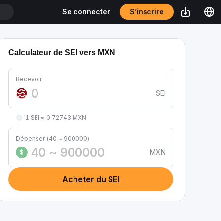
S’inscrire
Se connecter
DT
Calculateur de SEI vers MXN
Recevoir
SEI
1 SEI ≈ 0.72743 MXN
Dépenser (40 ~ 900000)
MXN
$
Acheter du SEI