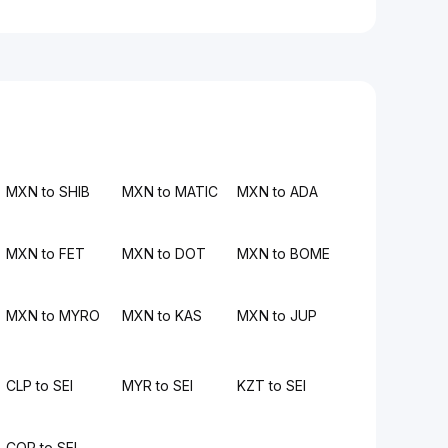
MXN to SHIB
MXN to MATIC
MXN to ADA
MXN to FET
MXN to DOT
MXN to BOME
MXN to MYRO
MXN to KAS
MXN to JUP
CLP to SEI
MYR to SEI
KZT to SEI
COP to SEI