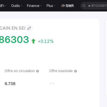
dFi
Outils
Finance
Plus
🔥
XAUT/US
CAIN EN SEI
86303
+0.12%
Offre en circulation
Offre maximale
6.73B
--