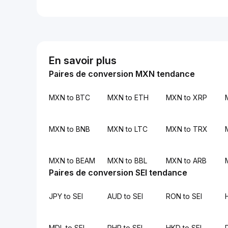
En savoir plus
Paires de conversion MXN tendance
MXN to BTC
MXN to ETH
MXN to XRP
MXN to BNB
MXN to LTC
MXN to TRX
MXN to BEAM
MXN to BBL
MXN to ARB
Paires de conversion SEI tendance
JPY to SEI
AUD to SEI
RON to SEI
MDL to SEI
PHP to SEI
HKD to SEI