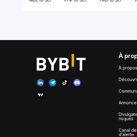
À pro
À propos
Découvr
Communa
Annonce
Divulgat
risques
Canal de
d’alerte