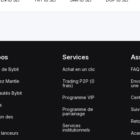
pos
Services
As
 de Bybit
Achat en un clic
FAQ
ez Mantle
Trading P2P (0
Envo
frais)
une 
utés Bybit
Programme VIP
Cent
s
Programme de
Sui
parrainage
ion des
Reto
Services
institutionnels
 lanceurs
Aca