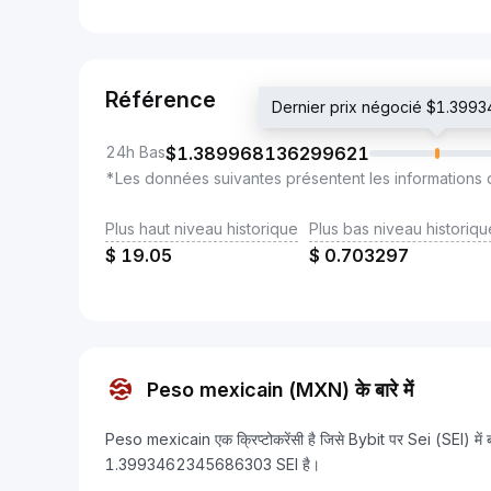
Référence
Dernier prix négocié $1.39
24h Bas
$
1.389968136299621
*Les données suivantes présentent les informations 
Plus haut niveau historique
Plus bas niveau historiqu
$
19.05
$
0.703297
Peso mexicain (MXN) के बारे में
Peso mexicain एक क्रिप्टोकरेंसी है जिसे Bybit पर Sei (SEI) मे
1.3993462345686303 SEI है।