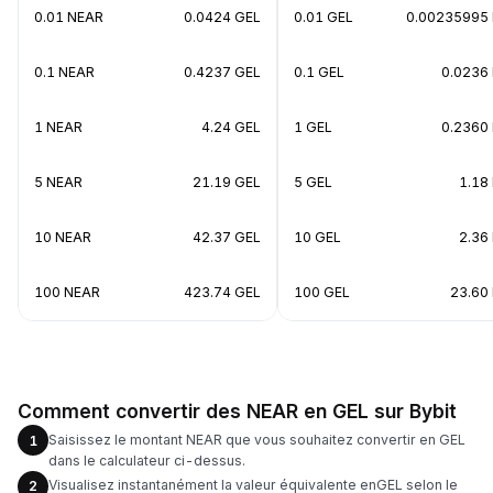
0.01 NEAR
0.0424 GEL
0.01 GEL
0.00235995
0.1 NEAR
0.4237 GEL
0.1 GEL
0.0236
1 NEAR
4.24 GEL
1 GEL
0.2360
5 NEAR
21.19 GEL
5 GEL
1.18
10 NEAR
42.37 GEL
10 GEL
2.36
100 NEAR
423.74 GEL
100 GEL
23.60
Comment convertir des NEAR en GEL sur Bybit
Saisissez le montant NEAR que vous souhaitez convertir en GEL
1
dans le calculateur ci-dessus.
Visualisez instantanément la valeur équivalente enGEL selon le
2