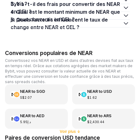
Bybit ?
3. Y a-t-il des frais pour convertir des NEAR
en GEL ?
4. Quel est le montant minimum de NEAR que
je peux convertir en GEL ?
5. Quels facteurs influencent le taux de
change entre NEAR et GEL ?
Conversions populaires de NEAR
Convertissez vos NEAR en USD et dans d’autres devises fiat aux taux
en temps réel. Grâce aux cotations agrégées des market makers de
Bybit, vous pouvez consulter la valeur actuelle de vos NEAR et
effectuer une conversion en toute confiance grâce à des taux précis,
sans spreads cachés.
NEAR
to
SGD
NEAR
to
USD
S$2.07
$1.62
NEAR
to
AED
NEAR
to
ARS
د.إ5.95
$2,430.44
Voir plus
↓
Paires de conversion USD tendance