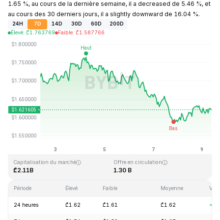
1.65 %, au cours de la dernière semaine, il a decreased de 5.46 %, et
au cours des 30 derniers jours, il a slightly downward de 16.04 %.
24H
7D
14D
30D
60D
200D
Élevé
:
₾
1.763769
Faible
:
₾
1.587766
Dernière mise à jour : 2026-08-09, 08:32 GMT+0
Plus haut niveau historique
Plus bas niveau historique
₾20.44
₾0.526762
Capitalisation du marché
Offre en circulation
₾2.11B
1.30 B
Période
Élevé
Faible
Moyenne
Vari
24 heures
₾1.62
₾1.61
₾1.62
+1.