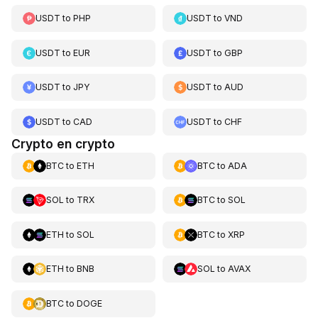
USDT
to
PHP
USDT
to
VND
USDT
to
EUR
USDT
to
GBP
USDT
to
JPY
USDT
to
AUD
USDT
to
CAD
USDT
to
CHF
Crypto en crypto
BTC
to
ETH
BTC
to
ADA
SOL
to
TRX
BTC
to
SOL
ETH
to
SOL
BTC
to
XRP
ETH
to
BNB
SOL
to
AVAX
BTC
to
DOGE