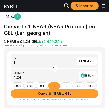
S’inscrire
Accueil
NEAR to GEL
Convertir 1 NEAR (NEAR Protocol) en
GEL (Lari géorgien)
1 NEAR ≈ ₾4.24 GEL
▲
+1.44%
24h
Dernière mise à jour
：
2026/08/09 08:32
(
GMT+0
)
Dépenser
NEAR
Recevoir ~
GEL
0.001
0.01
0.1
1
5
10
100
Convertir NEAR to GEL
Aucuns frais · Plus de 350 cryptos · Plus de 40 devises fiat