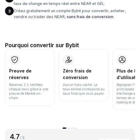
taux de change en temps réel entre NEAR et GEL.
Créez gratuitement un compte Bybit pour convertir, acheter,
3
vendre ou trader des NEAR,
sans frais de conversion
.
Pourquoi convertir sur Bybit
Preuve de
Zéro frais de
Plus de 86
réserves
conversion
d'utilisate
Réserves 1:1 vérifiées
Aucun frais caché. Le
Rejoignez l'un
chaque mois grâce à une
taux estimé correspond au
principales pl
preuve de Merkle on-
taux final que vous payez.
d'échange au 
chain.
termes de volu
trading et de li
4.7
/ 5