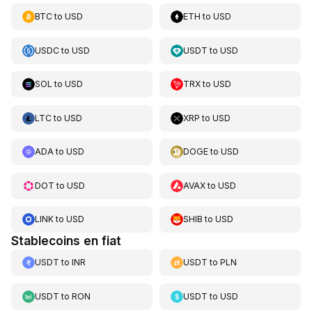
BTC
to
USD
ETH
to
USD
USDC
to
USD
USDT
to
USD
SOL
to
USD
TRX
to
USD
LTC
to
USD
XRP
to
USD
ADA
to
USD
DOGE
to
USD
DOT
to
USD
AVAX
to
USD
LINK
to
USD
SHIB
to
USD
Stablecoins en fiat
USDT
to
INR
USDT
to
PLN
USDT
to
RON
USDT
to
USD