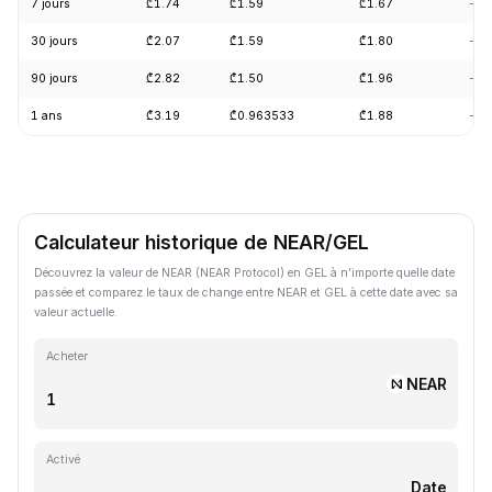
7 jours
₾1.74
₾1.59
₾1.67
-5.
30 jours
₾2.07
₾1.59
₾1.80
-16
90 jours
₾2.82
₾1.50
₾1.96
-22
1 ans
₾3.19
₾0.963533
₾1.88
-41
Calculateur historique de NEAR/GEL
Découvrez la valeur de NEAR (NEAR Protocol) en GEL à n'importe quelle date
passée et comparez le taux de change entre NEAR et GEL à cette date avec sa
valeur actuelle.
Acheter
NEAR
Activé
Date