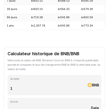
7 jours
kr603.15
kr588.53
kr595.59
+3
30 jours
kr603.15
kr564.32
kr579.39
+4
90 jours
kr719.28
kr545.86
kr600.56
+1
1 ans
kr1,307.76
kr545.86
kr773.34
-2
Calculateur historique de BNB/BNB
Découvrez la valeur de BNB (Binance Coin) en BNB à n'importe quelle date
passée et comparez le taux de change entre BNB et BNB à cette date avec sa
valeur actuelle.
Acheter
BNB
Activé
Date