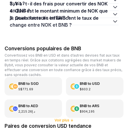
Bybit ?
3. Y a-t-il des frais pour convertir des NOK
en BNB ?
4. Quel est le montant minimum de NOK que
je peux convertir en BNB ?
5. Quels facteurs influencent le taux de
change entre NOK et BNB ?
Conversions populaires de BNB
Convertissez vos BNB en USD et dans d’autres devises fiat aux taux
en temps réel. Grâce aux cotations agrégées des market makers de
Bybit, vous pouvez consulter la valeur actuelle de vos BNB et
effectuer une conversion en toute confiance grâce à des taux précis,
sans spreads cachés.
BNB
to
SGD
BNB
to
USD
S$771.69
$603.2
BNB
to
AED
BNB
to
ARS
د.إ2,215.26
$904,195
Voir plus
↓
Paires de conversion USD tendance