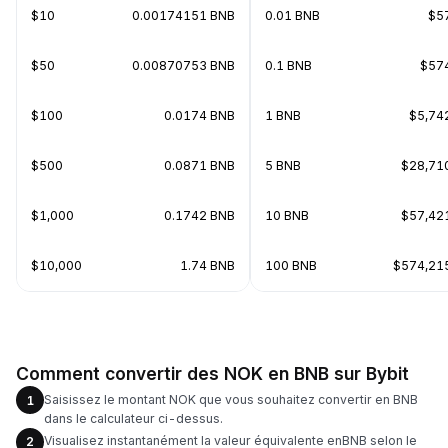
$10
0.00174151 BNB
0.01 BNB
$5
$50
0.00870753 BNB
0.1 BNB
$57
$100
0.0174 BNB
1 BNB
$5,74
$500
0.0871 BNB
5 BNB
$28,71
$1,000
0.1742 BNB
10 BNB
$57,42
$10,000
1.74 BNB
100 BNB
$574,21
Comment convertir des NOK en BNB sur Bybit
Saisissez le montant NOK que vous souhaitez convertir en BNB
1
dans le calculateur ci-dessus.
Visualisez instantanément la valeur équivalente enBNB selon le
2