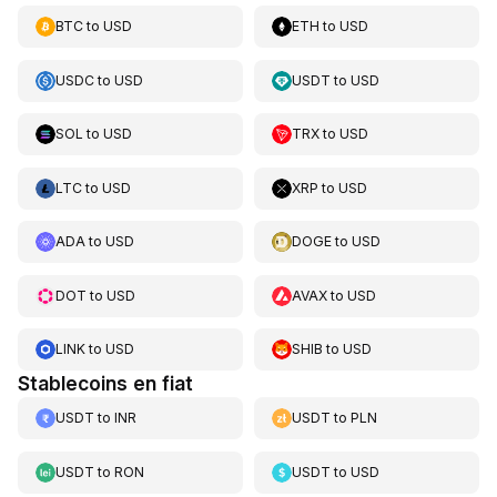
BTC
to
USD
ETH
to
USD
USDC
to
USD
USDT
to
USD
SOL
to
USD
TRX
to
USD
LTC
to
USD
XRP
to
USD
ADA
to
USD
DOGE
to
USD
DOT
to
USD
AVAX
to
USD
LINK
to
USD
SHIB
to
USD
Stablecoins en fiat
USDT
to
INR
USDT
to
PLN
USDT
to
RON
USDT
to
USD