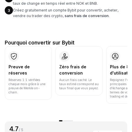
taux de change en temps réel entre NOK et BNB.
Créez gratuitement un compte Bybit pour convertir, acheter,
3
vendre ou trader des crypto,
sans frais de conversion
.
Pourquoi convertir sur Bybit
Preuve de
Zéro frais de
Plus de 86
réserves
conversion
d'utilisate
Réserves 1:1 vérifiées
Aucun frais caché. Le
Rejoignez l'un
chaque mois grâce à une
taux estimé correspond au
principales pl
preuve de Merkle on-
taux final que vous payez.
d'échange au 
chain.
termes de volu
trading et de li
4.7
/ 5