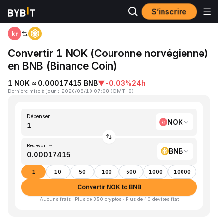
S’inscrire
Accueil
NOK to BNB
Convertir 1 NOK (Couronne norvégienne)
en BNB (Binance Coin)
1 NOK ≈ 0.00017415 BNB
▼
-0.03%
24h
Dernière mise à jour
：
2026/08/10 07:08
(
GMT+0
)
Dépenser
NOK
Recevoir ~
BNB
1
10
50
100
500
1000
10000
Convertir NOK to BNB
Aucuns frais · Plus de 350 cryptos · Plus de 40 devises fiat