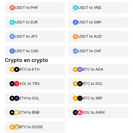
USDT
to
PHP
USDT
to
VND
USDT
to
EUR
USDT
to
GBP
USDT
to
JPY
USDT
to
AUD
USDT
to
CAD
USDT
to
CHF
Crypto en crypto
BTC
to
ETH
BTC
to
ADA
SOL
to
TRX
BTC
to
SOL
ETH
to
SOL
BTC
to
XRP
ETH
to
BNB
SOL
to
AVAX
BTC
to
DOGE