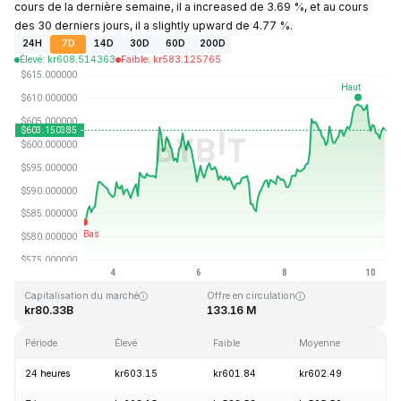
cours de la dernière semaine, il a increased de 3.69 %, et au cours
des 30 derniers jours, il a slightly upward de 4.77 %.
24H
7D
14D
30D
60D
200D
Élevé
:
kr
608.514363
Faible
:
kr
583.125765
Dernière mise à jour : 2026-08-10, 07:08 GMT+0
Plus haut niveau historique
Plus bas niveau historique
kr1,369.99
kr0.039818
Capitalisation du marché
Offre en circulation
kr80.33B
133.16 M
Période
Élevé
Faible
Moyenne
Var
24 heures
kr603.15
kr601.84
kr602.49
+0