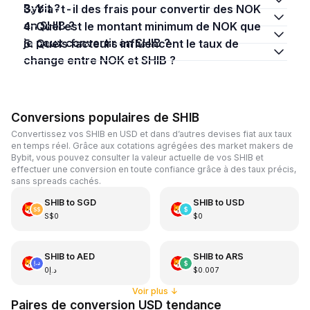
Bybit ?
3. Y a-t-il des frais pour convertir des NOK
en SHIB ?
4. Quel est le montant minimum de NOK que
je peux convertir en SHIB ?
5. Quels facteurs influencent le taux de
change entre NOK et SHIB ?
Conversions populaires de SHIB
Convertissez vos SHIB en USD et dans d’autres devises fiat aux taux
en temps réel. Grâce aux cotations agrégées des market makers de
Bybit, vous pouvez consulter la valeur actuelle de vos SHIB et
effectuer une conversion en toute confiance grâce à des taux précis,
sans spreads cachés.
SHIB
to
SGD
SHIB
to
USD
S$0
$0
SHIB
to
AED
SHIB
to
ARS
د.إ0
$0.007
Voir plus
↓
Paires de conversion USD tendance