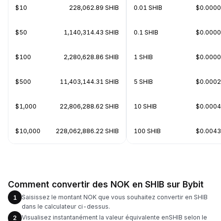
$10
228,062.89 SHIB
0.01 SHIB
$0.000
$50
1,140,314.43 SHIB
0.1 SHIB
$0.000
$100
2,280,628.86 SHIB
1 SHIB
$0.000
$500
11,403,144.31 SHIB
5 SHIB
$0.000
$1,000
22,806,288.62 SHIB
10 SHIB
$0.000
$10,000
228,062,886.22 SHIB
100 SHIB
$0.004
Comment convertir des NOK en SHIB sur Bybit
Saisissez le montant NOK que vous souhaitez convertir en SHIB
1
dans le calculateur ci-dessus.
Visualisez instantanément la valeur équivalente enSHIB selon le
2