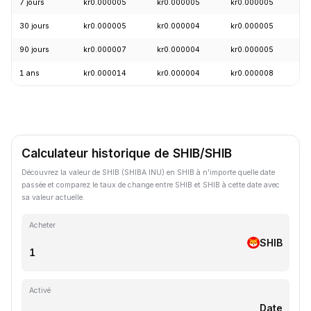
7 jours
kr0.000005
kr0.000005
kr0.000005
-
30 jours
kr0.000005
kr0.000004
kr0.000005
+
90 jours
kr0.000007
kr0.000004
kr0.000005
-
1 ans
kr0.000014
kr0.000004
kr0.000008
-
Calculateur historique de SHIB/SHIB
Découvrez la valeur de SHIB (SHIBA INU) en SHIB à n'importe quelle date
passée et comparez le taux de change entre SHIB et SHIB à cette date avec
sa valeur actuelle.
Acheter
SHIB
Activé
Date