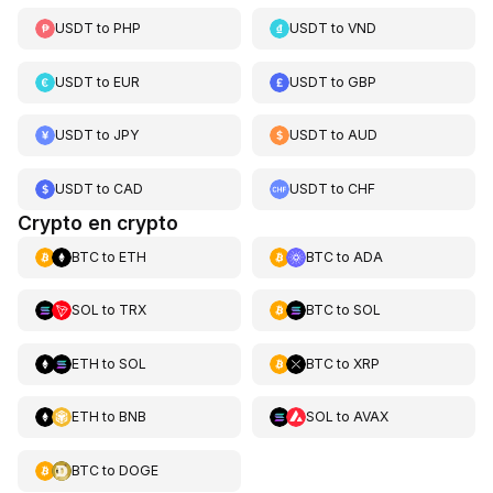
USDT
to
PHP
USDT
to
VND
USDT
to
EUR
USDT
to
GBP
USDT
to
JPY
USDT
to
AUD
USDT
to
CAD
USDT
to
CHF
Crypto en crypto
BTC
to
ETH
BTC
to
ADA
SOL
to
TRX
BTC
to
SOL
ETH
to
SOL
BTC
to
XRP
ETH
to
BNB
SOL
to
AVAX
BTC
to
DOGE