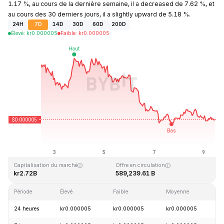
1.17 %, au cours de la dernière semaine, il a decreased de 7.62 %, et
au cours des 30 derniers jours, il a slightly upward de 5.18 %.
24H
7D
14D
30D
60D
200D
Élevé
:
kr
0.000005
Faible
:
kr
0.000005
Dernière mise à jour : 2026-08-09, 11:24 GMT+0
Plus haut niveau historique
Plus bas niveau historique
kr0.000086
kr0.000000
Capitalisation du marché
Offre en circulation
kr2.72B
589,239.61 B
Période
Élevé
Faible
Moyenne
V
24 heures
kr0.000005
kr0.000005
kr0.000005
-