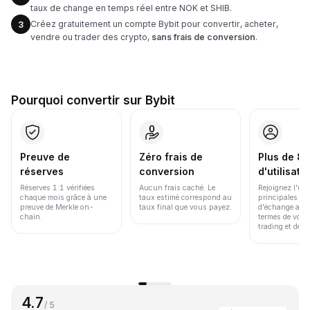
taux de change en temps réel entre NOK et SHIB.
Créez gratuitement un compte Bybit pour convertir, acheter,
3
vendre ou trader des crypto,
sans frais de conversion
.
Pourquoi convertir sur Bybit
Preuve de
Zéro frais de
Plus de 86
réserves
conversion
d'utilisate
Réserves 1:1 vérifiées
Aucun frais caché. Le
Rejoignez l'un
chaque mois grâce à une
taux estimé correspond au
principales pl
preuve de Merkle on-
taux final que vous payez.
d'échange au 
chain.
termes de volu
trading et de li
4.7
/ 5