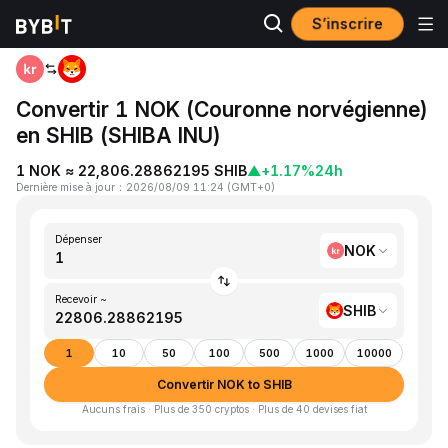
S’inscrire
Accueil
NOK to SHIB
Convertir 1 NOK (Couronne norvégienne)
en SHIB (SHIBA INU)
1 NOK ≈ 22,806.28862195 SHIB
▲
+1.17%
24h
Dernière mise à jour
：
2026/08/09 11:24
(
GMT+0
)
Dépenser
NOK
Recevoir ~
SHIB
1
10
50
100
500
1000
10000
Convertir NOK to SHIB
Aucuns frais · Plus de 350 cryptos · Plus de 40 devises fiat