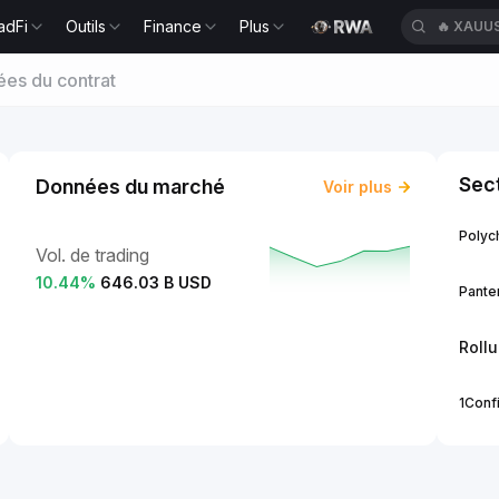
adFi
Outils
Finance
Plus
🔥
XAUU
es du contrat
Sect
Données du marché
Voir plus
Polych
Vol. de trading
10.44
%
646.03 B USD
Panter
Roll