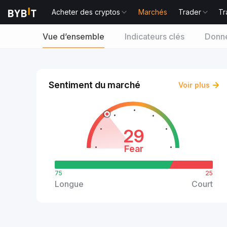
Acheter des cryptos
Marchés
Trader
Tr
Vue d’ensemble
Indicateurs clés
Donné
Sentiment du marché
Voir plus
29
Fear
75
25
Longue
Court