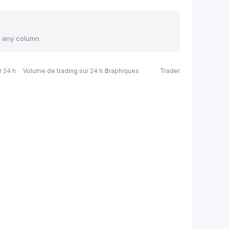
y any column.
r 24 h
Volume de trading sur 24 h
Graphiques
Trader