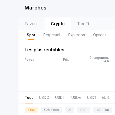
Marchés
Favoris
Crypto
TradFi
Spot
Perpétuel
Expiration
Options
Les plus rentables
Changement
Paires
Prix
24 h
Tout
USDC
USDT
USDE
USD1
EUR
Tout
50% Fees
AI
DeFi
xStocks