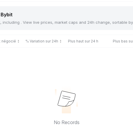
 Bybit
t, including . View live prices, market caps and 24h change, sortable b
x négocié
% Variation sur 24h
Plus haut sur 24 h
Plus bas su
No Records