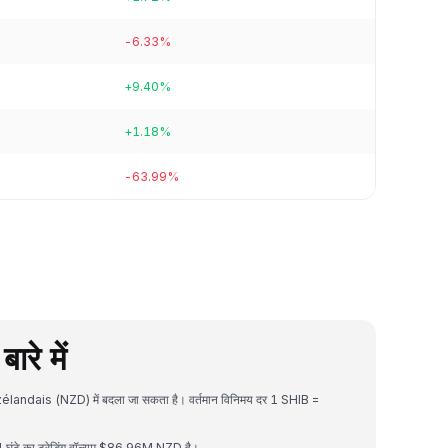
-6.33%
+9.40%
+1.18%
-63.99%
रे में
-zélandais (NZD) में बदला जा सकता है। वर्तमान विनिमय दर 1 SHIB =
ंटे का ट्रेडिंग वॉल्यूम $86.96M NZD है।