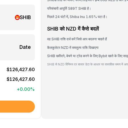
परिसंचारी आपूर्ति 589T SHIB है।
SHIB
पिछले 24 घंटों में, Shiba Inu 1.65% घटा है।
SHIB को NZD में कैसे बदलें
वह SHIB राशि दर्ज करें जिसे आप बदलना चाहते हैं
Date
कैलकुलेटर NZD में समतुल्य राशि दिखाएगा
SHIB खरीदने, बेचने या ट्रेड करने के लिए Bybit खाते के लिए सा
SHIB से NZD विनिमय दर बाजार डेटा के आधार पर वास्तविक समय में अपड
$126,427.60
$126,427.60
+
0.00
%