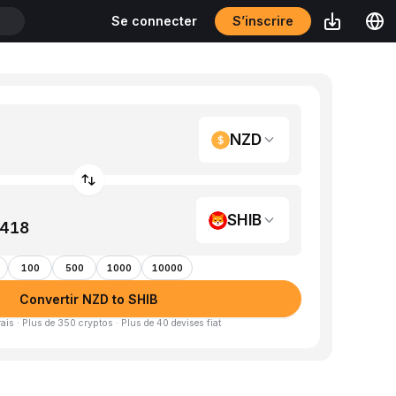
S’inscrire
Se connecter
T
NZD
SHIB
100
500
1000
10000
Convertir NZD to SHIB
is · Plus de 350 cryptos · Plus de 40 devises fiat