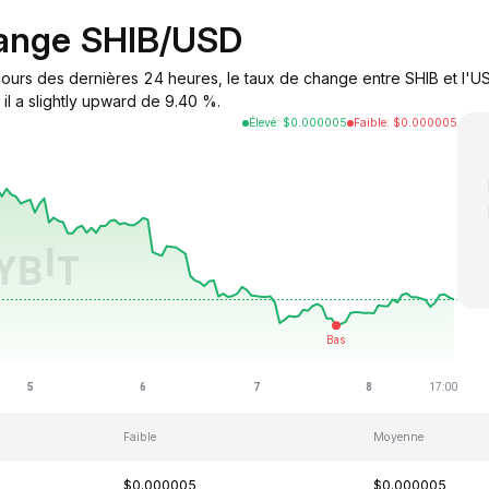
hange SHIB/USD
cours des dernières 24 heures, le taux de change entre SHIB et l'US
il a slightly upward de 9.40 %.
Élevé
:
$
0.000005
Faible
:
$
0.000005
Faible
Moyenne
$0.000005
$0.000005