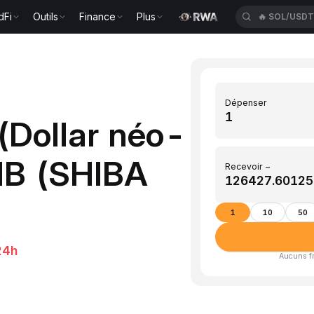
dFi
Outils
Finance
Plus
🔥
SOL/USD
Dépenser
(Dollar néo-
IB (SHIBA
Recevoir ~
1
10
50
24h
Aucuns fra