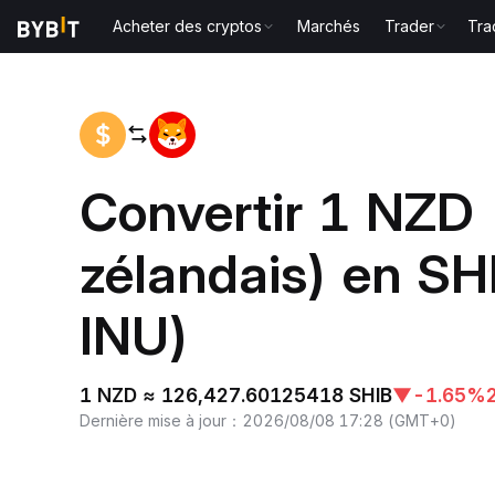
Acheter des cryptos
Marchés
Trader
Tra
Accueil
NZD to SHIB
Convertir 1 NZD 
zélandais) en SH
INU)
1 NZD ≈ 126,427.60125418 SHIB
▼
-1.65%
Dernière mise à jour
：
2026/08/08 17:28
(
GMT+0
)