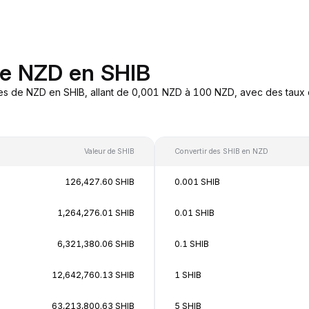
de NZD en SHIB
es de NZD en SHIB, allant de 0,001 NZD à 100 NZD, avec des taux d
Valeur de SHIB
Convertir des SHIB en NZD
126,427.60 SHIB
0.001 SHIB
1,264,276.01 SHIB
0.01 SHIB
6,321,380.06 SHIB
0.1 SHIB
12,642,760.13 SHIB
1 SHIB
63,213,800.63 SHIB
5 SHIB