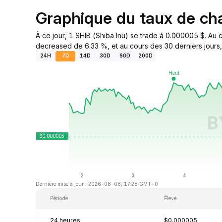
Graphique du taux de c
À ce jour, 1 SHIB (Shiba Inu) se trade à 0.000005 $. Au 
decreased de 6.33 %, et au cours des 30 derniers jours, 
24H
7D
14D
30D
60D
200D
Dernière mise à jour : 2026-08-08, 17:28 GMT+0
Période
Élevé
24 heures
$0.000005