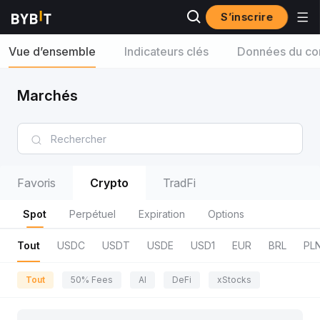
S’inscrire
Vue d’ensemble
Indicateurs clés
Données du con
Marchés
Favoris
Crypto
TradFi
Spot
Perpétuel
Expiration
Options
Tout
USDC
USDT
USDE
USD1
EUR
BRL
PL
Tout
50% Fees
AI
DeFi
xStocks