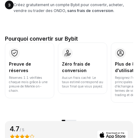
Créez gratuitement un compte Bybit pour convertir, acheter,
3
vendre ou trader des ONDO,
sans frais de conversion
.
Pourquoi convertir sur Bybit
Preuve de
Zéro frais de
Plus de 86
réserves
conversion
d'utilisate
Réserves 1:1 vérifiées
Aucun frais caché. Le
Rejoignez l'un
chaque mois grâce à une
taux estimé correspond au
principales pl
preuve de Merkle on-
taux final que vous payez.
d'échange au 
chain.
termes de volu
trading et de li
4.7
/ 5