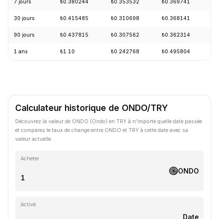
7 jours
₺0.380244
₺0.353532
₺0.369741
-
30 jours
₺0.415485
₺0.310698
₺0.368141
+
90 jours
₺0.437815
₺0.307562
₺0.362314
-
1 ans
₺1.10
₺0.242768
₺0.495804
-
Calculateur historique de ONDO/TRY
Découvrez la valeur de ONDO (Ondo) en TRY à n'importe quelle date passée
et comparez le taux de change entre ONDO et TRY à cette date avec sa
valeur actuelle.
Acheter
ONDO
Activé
Date