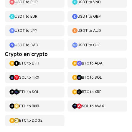
USDT
to
PHP
USDT
to
VND
USDT
to
EUR
USDT
to
GBP
USDT
to
JPY
USDT
to
AUD
USDT
to
CAD
USDT
to
CHF
Crypto en crypto
BTC
to
ETH
BTC
to
ADA
SOL
to
TRX
BTC
to
SOL
ETH
to
SOL
BTC
to
XRP
ETH
to
BNB
SOL
to
AVAX
BTC
to
DOGE