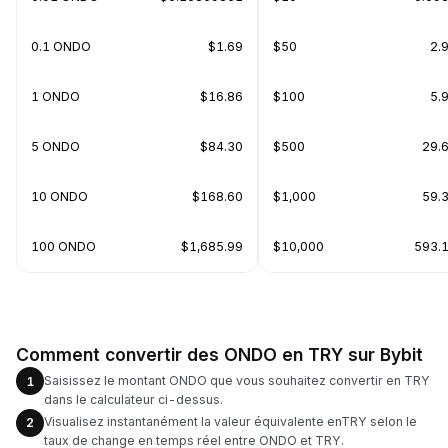
0.1 ONDO
$1.69
$50
2.
1 ONDO
$16.86
$100
5.
5 ONDO
$84.30
$500
29.
10 ONDO
$168.60
$1,000
59.
100 ONDO
$1,685.99
$10,000
593.
Comment convertir des ONDO en TRY sur Bybit
Saisissez le montant ONDO que vous souhaitez convertir en TRY
1
dans le calculateur ci-dessus.
Visualisez instantanément la valeur équivalente enTRY selon le
2
taux de change en temps réel entre ONDO et TRY.