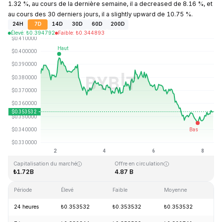
1.32 %, au cours de la dernière semaine, il a decreased de 8.16 %, et
au cours des 30 derniers jours, il a slightly upward de 10.75 %.
24H
7D
14D
30D
60D
200D
Élevé
:
₺
0.394792
Faible
:
₺
0.344893
Dernière mise à jour : 2026-08-08, 09:57 GMT+0
Plus haut niveau historique
Plus bas niveau historique
₺2.14
₺0.082171
Capitalisation du marché
Offre en circulation
₺1.72B
4.87 B
Période
Élevé
Faible
Moyenne
Va
24 heures
₺0.353532
₺0.353532
₺0.353532
+