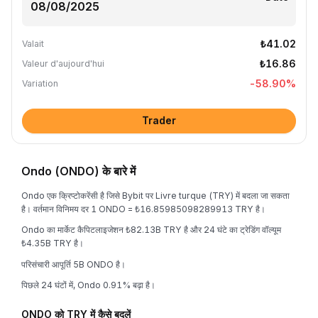
₺41.02
Valait
₺16.86
Valeur d'aujourd'hui
-58.90
%
Variation
Trader
Ondo (ONDO) के बारे में
Ondo एक क्रिप्टोकरेंसी है जिसे Bybit पर Livre turque (TRY) में बदला जा सकता
है। वर्तमान विनिमय दर 1 ONDO = ₺16.85985098289913 TRY है।
Ondo का मार्केट कैपिटलाइजेशन ₺82.13B TRY है और 24 घंटे का ट्रेडिंग वॉल्यूम
₺4.35B TRY है।
परिसंचारी आपूर्ति 5B ONDO है।
पिछले 24 घंटों में, Ondo 0.91% बढ़ा है।
ONDO को TRY में कैसे बदलें