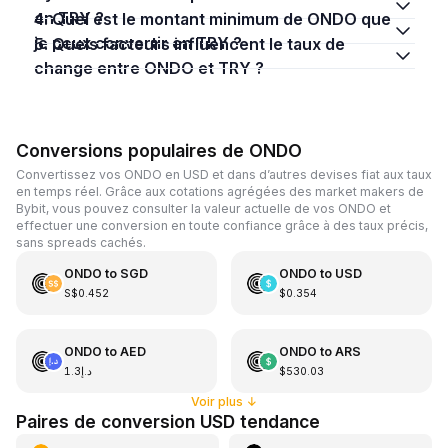
en TRY ?
4. Quel est le montant minimum de ONDO que
je peux convertir en TRY ?
5. Quels facteurs influencent le taux de
change entre ONDO et TRY ?
Conversions populaires de ONDO
Convertissez vos ONDO en USD et dans d’autres devises fiat aux taux
en temps réel. Grâce aux cotations agrégées des market makers de
Bybit, vous pouvez consulter la valeur actuelle de vos ONDO et
effectuer une conversion en toute confiance grâce à des taux précis,
sans spreads cachés.
ONDO
to
SGD
ONDO
to
USD
S$0.452
$0.354
ONDO
to
AED
ONDO
to
ARS
د.إ1.3
$530.03
Voir plus
↓
Paires de conversion USD tendance