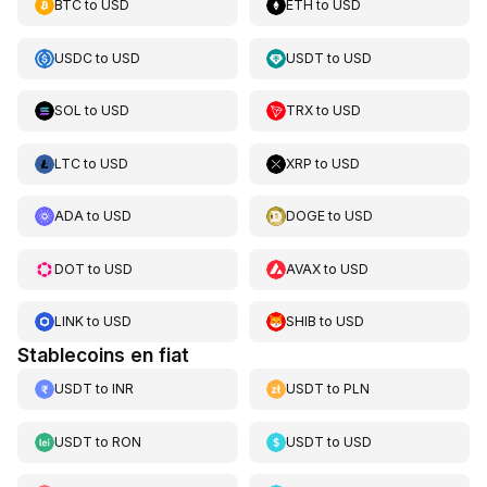
BTC
to
USD
ETH
to
USD
USDC
to
USD
USDT
to
USD
SOL
to
USD
TRX
to
USD
LTC
to
USD
XRP
to
USD
ADA
to
USD
DOGE
to
USD
DOT
to
USD
AVAX
to
USD
LINK
to
USD
SHIB
to
USD
Stablecoins en fiat
USDT
to
INR
USDT
to
PLN
USDT
to
RON
USDT
to
USD