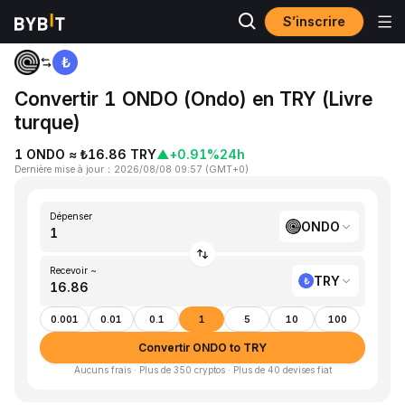
S’inscrire
Accueil
ONDO to TRY
Convertir 1 ONDO (Ondo) en TRY (Livre
turque)
1 ONDO ≈ ₺16.86 TRY
▲
+0.91%
24h
Dernière mise à jour
：
2026/08/08 09:57
(
GMT+0
)
Dépenser
ONDO
Recevoir ~
TRY
0.001
0.01
0.1
1
5
10
100
Convertir ONDO to TRY
Aucuns frais · Plus de 350 cryptos · Plus de 40 devises fiat