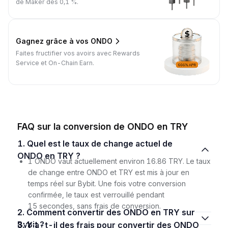
de Maker dès 0,1 %.
Gagnez grâce à vos ONDO
Faites fructifier vos avoirs avec Rewards
Service et On-Chain Earn.
FAQ sur la conversion de ONDO en TRY
1. Quel est le taux de change actuel de
ONDO en TRY ?
1 ONDO vaut actuellement environ 16.86 TRY. Le taux
de change entre ONDO et TRY est mis à jour en
temps réel sur Bybit. Une fois votre conversion
confirmée, le taux est verrouillé pendant
15 secondes, sans frais de conversion.
2. Comment convertir des ONDO en TRY sur
Bybit ?
3. Y a-t-il des frais pour convertir des ONDO