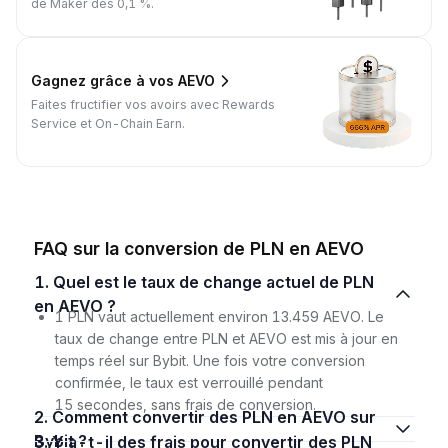
de Maker dès 0,1 %.
Gagnez grâce à vos AEVO
Faites fructifier vos avoirs avec Rewards
Service et On-Chain Earn.
FAQ sur la conversion de PLN en AEVO
1. Quel est le taux de change actuel de PLN
en AEVO ?
1 PLN vaut actuellement environ 13.459 AEVO. Le
taux de change entre PLN et AEVO est mis à jour en
temps réel sur Bybit. Une fois votre conversion
confirmée, le taux est verrouillé pendant
15 secondes, sans frais de conversion.
2. Comment convertir des PLN en AEVO sur
Bybit ?
3. Y a-t-il des frais pour convertir des PLN