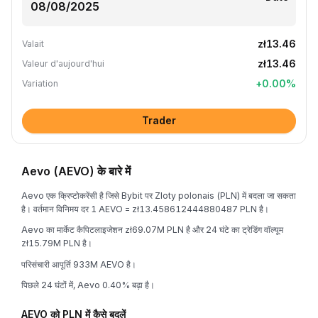
zł13.46
Valait
zł13.46
Valeur d'aujourd'hui
+
0.00
%
Variation
Trader
Aevo (AEVO) के बारे में
Aevo एक क्रिप्टोकरेंसी है जिसे Bybit पर Zloty polonais (PLN) में बदला जा सकता
है। वर्तमान विनिमय दर 1 AEVO = zł13.458612444880487 PLN है।
Aevo का मार्केट कैपिटलाइजेशन zł69.07M PLN है और 24 घंटे का ट्रेडिंग वॉल्यूम
zł15.79M PLN है।
परिसंचारी आपूर्ति 933M AEVO है।
पिछले 24 घंटों में, Aevo 0.40% बढ़ा है।
AEVO को PLN में कैसे बदलें