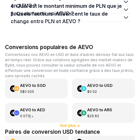
en AEVO ?
4. Quel est le montant minimum de PLN que je
peux convertir en AEVO ?
5. Quels facteurs influencent le taux de
change entre PLN et AEVO ?
Conversions populaires de AEVO
Convertissez vos AEVO en USD et dans d’autres devises fiat aux taux
en temps réel. Grâce aux cotations agrégées des market makers de
Bybit, vous pouvez consulter la valeur actuelle de vos AEVO et
effectuer une conversion en toute confiance grâce à des taux précis,
sans spreads cachés.
AEVO
to
SGD
AEVO
to
USD
S$0.025
$0.02
AEVO
to
AED
AEVO
to
ARS
د.إ0.073
$29.82
Voir plus
↓
Paires de conversion USD tendance