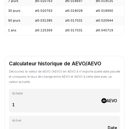
7 jours
zł0.020763
zł0.018697
zł0.019535
-
30 jours
zł0.020763
zł0.018028
zł0.018990
+
90 jours
zł0.031385
zł0.017031
zł0.020944
+
1 ans
zł0.125369
zł0.017031
zł0.045719
-
Calculateur historique de AEVO/AEVO
Découvrez la valeur de AEVO (AEVO) en AEVO à n'importe quelle date passée
et comparez le taux de change entre AEVO et AEVO à cette date avec sa
valeur actuelle.
Acheter
AEVO
Activé
Date