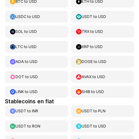
BTC
to
USD
ETH
to
USD
USDC
to
USD
USDT
to
USD
SOL
to
USD
TRX
to
USD
LTC
to
USD
XRP
to
USD
ADA
to
USD
DOGE
to
USD
DOT
to
USD
AVAX
to
USD
LINK
to
USD
SHIB
to
USD
Stablecoins en fiat
USDT
to
INR
USDT
to
PLN
USDT
to
RON
USDT
to
USD