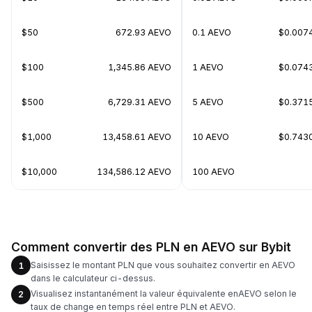
$50
672.93 AEVO
0.1 AEVO
$0.007
$100
1,345.86 AEVO
1 AEVO
$0.074
$500
6,729.31 AEVO
5 AEVO
$0.371
$1,000
13,458.61 AEVO
10 AEVO
$0.743
$10,000
134,586.12 AEVO
100 AEVO
Comment convertir des PLN en AEVO sur Bybit
Saisissez le montant PLN que vous souhaitez convertir en AEVO
1
dans le calculateur ci-dessus.
Visualisez instantanément la valeur équivalente enAEVO selon le
2
taux de change en temps réel entre PLN et AEVO.