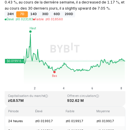
0.43 %, au cours de la dernière semaine, il a decreased de 1.17 %, et
au cours des 30 derniers jours, il a slightly upward de 7.05 %.
24H
7D
14D
30D
60D
200D
Élevé
:
zł
0.023183
Faible
:
zł
0.018560
Dernière mise à jour : 2026-08-08, 05:24 GMT+0
Plus haut niveau historique
Plus bas niveau historique
zł3.76
zł0.016502
Capitalisation du marché
Offre en circulation
zł18.57M
932.62 M
Période
Élevé
Faible
Moyenne
Va
24 heures
zł0.019917
zł0.019917
zł0.019917
+