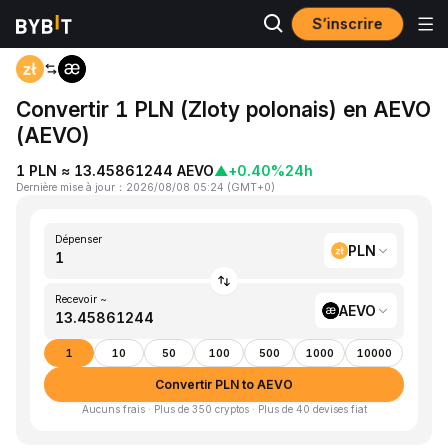
S’inscrire
Accueil
PLN to AEVO
Convertir 1 PLN (Zloty polonais) en AEVO
(AEVO)
1 PLN ≈ 13.45861244 AEVO
▲
+0.40%
24h
Dernière mise à jour
：
2026/08/08 05:24
(
GMT+0
)
Dépenser
PLN
Recevoir ~
AEVO
1
10
50
100
500
1000
10000
Convertir PLN to AEVO
Aucuns frais · Plus de 350 cryptos · Plus de 40 devises fiat