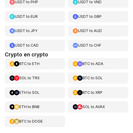
USDT
to
PHP
USDT
to
VND
USDT
to
EUR
USDT
to
GBP
USDT
to
JPY
USDT
to
AUD
USDT
to
CAD
USDT
to
CHF
Crypto en crypto
BTC
to
ETH
BTC
to
ADA
SOL
to
TRX
BTC
to
SOL
ETH
to
SOL
BTC
to
XRP
ETH
to
BNB
SOL
to
AVAX
BTC
to
DOGE