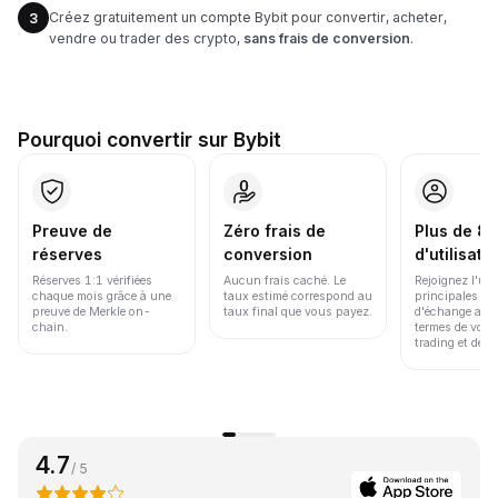
Créez gratuitement un compte Bybit pour convertir, acheter,
3
vendre ou trader des crypto,
sans frais de conversion
.
Pourquoi convertir sur Bybit
Preuve de
Zéro frais de
Plus de 86
réserves
conversion
d'utilisate
Réserves 1:1 vérifiées
Aucun frais caché. Le
Rejoignez l'un
chaque mois grâce à une
taux estimé correspond au
principales pl
preuve de Merkle on-
taux final que vous payez.
d'échange au 
chain.
termes de volu
trading et de li
4.7
/ 5