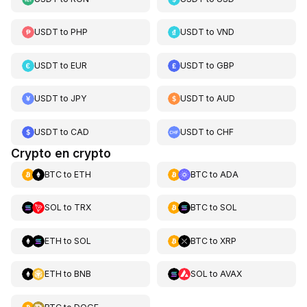
USDT
to
PHP
USDT
to
VND
USDT
to
EUR
USDT
to
GBP
USDT
to
JPY
USDT
to
AUD
USDT
to
CAD
USDT
to
CHF
Crypto en crypto
BTC
to
ETH
BTC
to
ADA
SOL
to
TRX
BTC
to
SOL
ETH
to
SOL
BTC
to
XRP
ETH
to
BNB
SOL
to
AVAX