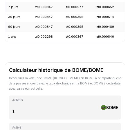
7 jours
zł0.000847
zł0.000577
zł0.000652
+
30 jours
zł0.000847
zł0.000395
zł0.000514
+
90 jours
zł0.000847
zł0.000395
zł0.000489
+
1 ans
zł0.002298
zł0.000367
zł0.000840
-
Calculateur historique de BOME/BOME
Découvrez la valeur de BOME (BOOK OF MEME) en BOME à n'importe quelle
date passée et comparez le taux de change entre BOME et BOME à cette date
avec sa valeur actuelle.
Acheter
BOME
Activé