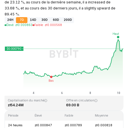
de 23.12 %, au cours de la dernière semaine, il a increased de
33.68 %, et au cours des 30 derniers jours, il a slightly upward de
89.45 %.
24H
7D
14D
30D
60D
200D
Élevé
:
zł
0.000863
Faible
:
zł
0.000568
Dernière mise à jour : 2026-08-10, 07:00 GMT+0
Plus haut niveau historique
Plus bas niveau historique
zł0.026889
zł0.000058
Capitalisation du marché
Offre en circulation
zł54.24M
69.00 B
Période
Élevé
Faible
Moyenne
Va
24 heures
zł0.000847
zł0.000789
zł0.000818
+