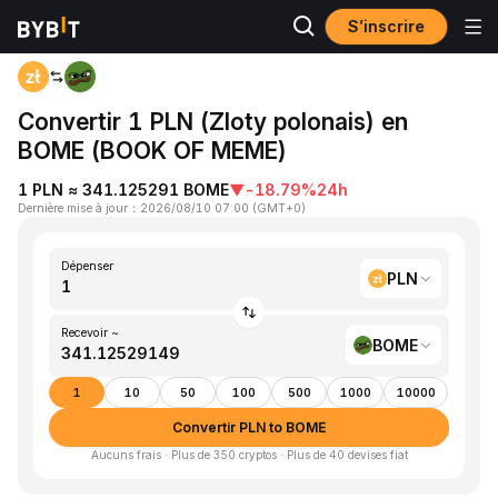
S’inscrire
Accueil
PLN to BOME
Convertir 1 PLN (Zloty polonais) en
BOME (BOOK OF MEME)
1 PLN ≈ 341.125291 BOME
▼
-18.79%
24h
Dernière mise à jour
：
2026/08/10 07:00
(
GMT+0
)
Dépenser
PLN
Recevoir ~
BOME
1
10
50
100
500
1000
10000
Convertir PLN to BOME
Aucuns frais · Plus de 350 cryptos · Plus de 40 devises fiat