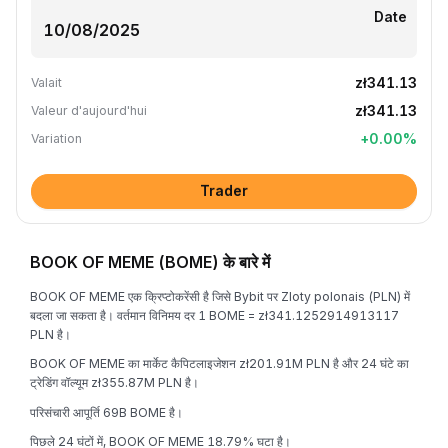
Date
zł341.13
Valait
zł341.13
Valeur d'aujourd'hui
+
0.00
%
Variation
Trader
BOOK OF MEME (BOME) के बारे में
BOOK OF MEME एक क्रिप्टोकरेंसी है जिसे Bybit पर Zloty polonais (PLN) में
बदला जा सकता है। वर्तमान विनिमय दर 1 BOME = zł341.1252914913117
PLN है।
BOOK OF MEME का मार्केट कैपिटलाइजेशन zł201.91M PLN है और 24 घंटे का
ट्रेडिंग वॉल्यूम zł355.87M PLN है।
परिसंचारी आपूर्ति 69B BOME है।
पिछले 24 घंटों में, BOOK OF MEME 18.79% घटा है।