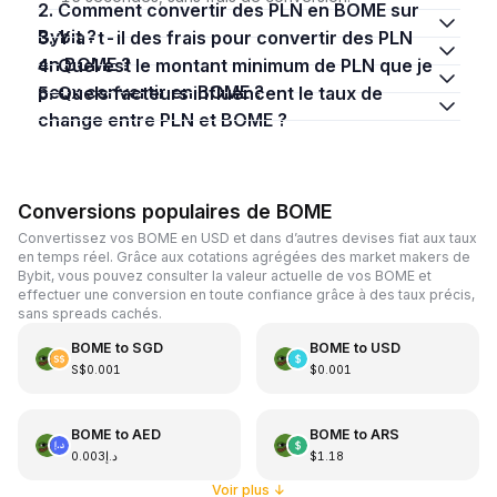
2. Comment convertir des PLN en BOME sur
Bybit ?
3. Y a-t-il des frais pour convertir des PLN
en BOME ?
4. Quel est le montant minimum de PLN que je
peux convertir en BOME ?
5. Quels facteurs influencent le taux de
change entre PLN et BOME ?
Conversions populaires de BOME
Convertissez vos BOME en USD et dans d’autres devises fiat aux taux
en temps réel. Grâce aux cotations agrégées des market makers de
Bybit, vous pouvez consulter la valeur actuelle de vos BOME et
effectuer une conversion en toute confiance grâce à des taux précis,
sans spreads cachés.
BOME
to
SGD
BOME
to
USD
S$0.001
$0.001
BOME
to
AED
BOME
to
ARS
د.إ0.003
$1.18
Voir plus
↓