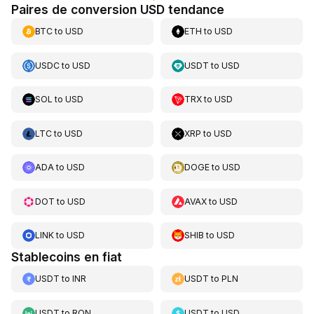
Paires de conversion USD tendance
BTC
to
USD
ETH
to
USD
USDC
to
USD
USDT
to
USD
SOL
to
USD
TRX
to
USD
LTC
to
USD
XRP
to
USD
ADA
to
USD
DOGE
to
USD
DOT
to
USD
AVAX
to
USD
LINK
to
USD
SHIB
to
USD
Stablecoins en fiat
USDT
to
INR
USDT
to
PLN
USDT
to
RON
USDT
to
USD