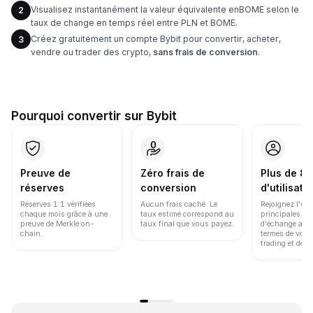
Visualisez instantanément la valeur équivalente enBOME selon le
2
taux de change en temps réel entre PLN et BOME.
Créez gratuitement un compte Bybit pour convertir, acheter,
3
vendre ou trader des crypto,
sans frais de conversion
.
Pourquoi convertir sur Bybit
Preuve de
Zéro frais de
Plus de 86
réserves
conversion
d'utilisate
Réserves 1:1 vérifiées
Aucun frais caché. Le
Rejoignez l'un
chaque mois grâce à une
taux estimé correspond au
principales pl
preuve de Merkle on-
taux final que vous payez.
d'échange au 
chain.
termes de volu
trading et de li