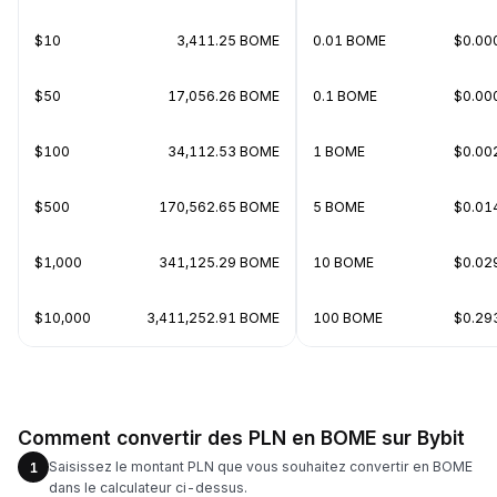
$10
3,411.25 BOME
0.01 BOME
$0.00
$50
17,056.26 BOME
0.1 BOME
$0.00
$100
34,112.53 BOME
1 BOME
$0.00
$500
170,562.65 BOME
5 BOME
$0.01
$1,000
341,125.29 BOME
10 BOME
$0.02
$10,000
3,411,252.91 BOME
100 BOME
$0.29
Comment convertir des PLN en BOME sur Bybit
Saisissez le montant PLN que vous souhaitez convertir en BOME
1
dans le calculateur ci-dessus.