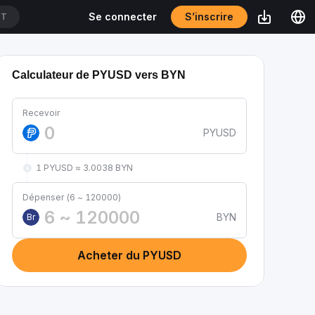
S’inscrire
Se connecter
DT
Calculateur de PYUSD vers BYN
Recevoir
PYUSD
1 PYUSD ≈ 3.0038 BYN
Dépenser (6 ~ 120000)
BYN
Br
Acheter du PYUSD