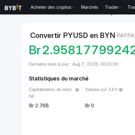
Acheter des cryptos
Marchés
Trader
Tra
Marchés
Prix du PayPal USD PYUSD
PayPal USD to
Convertir PYUSD en BYN
PAYPA
Br
2.9581779924
Dernière mise à jour : Aug 7, 2026, 00:00:00
Statistiques du marché
Capitalisation du marc
Volume sur 24 h
hé
2.76B
0