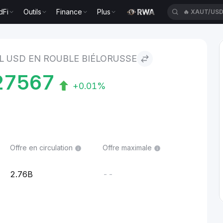
dFi
Outils
Finance
Plus
🔥
XAUT/US
 Rouble biélorusse
L USD EN ROUBLE BIÉLORUSSE
27567
+0.01%
Offre en circulation
Offre maximale
2.76B
--