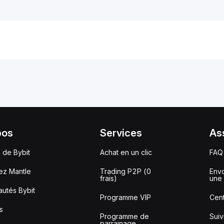
pos
Services
As
 de Bybit
Achat en un clic
FAQ
ez Mantle
Trading P2P (0
Envo
frais)
une 
utés Bybit
Programme VIP
Cent
s
Programme de
Sui
parrainage