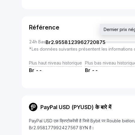
Référence
Dernier prix 
24h Bas
Br
2.9558123962720875
*Les données suivantes présentent les informations 
Plus haut niveau historique
Plus bas niveau historiqu
Br
--
Br
--
PayPal USD (PYUSD) के बारे में
PayPal USD एक क्रिप्टोकरेंसी है जिसे Bybit पर Rouble biélor
Br2.958177992427567 BYN है।