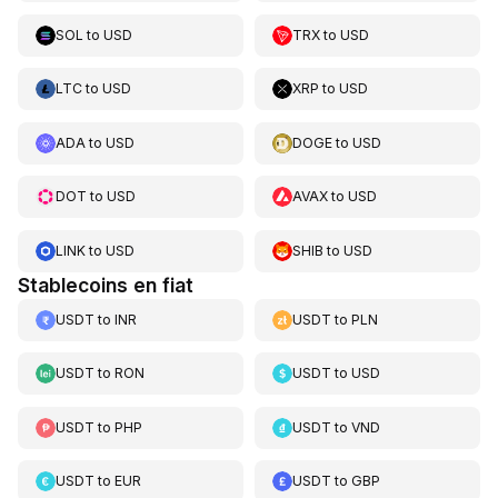
SOL
to
USD
TRX
to
USD
LTC
to
USD
XRP
to
USD
ADA
to
USD
DOGE
to
USD
DOT
to
USD
AVAX
to
USD
LINK
to
USD
SHIB
to
USD
Stablecoins en fiat
USDT
to
INR
USDT
to
PLN
USDT
to
RON
USDT
to
USD
USDT
to
PHP
USDT
to
VND
USDT
to
EUR
USDT
to
GBP