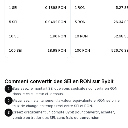
1 SEI
0.1898 RON
1 RON
5.27 SE
5 SEI
0.9492 RON
5 RON
26.34 SE
10 SEI
1.90 RON
10 RON
52.68 SE
100 SEI
18.98 RON
100 RON
526.76 SE
Comment convertir des SEI en RON sur Bybit
Saisissez le montant SEI que vous souhaitez convertir en RON
1
dans le calculateur ci-dessus.
Visualisez instantanément la valeur équivalente enRON selon le
2
taux de change en temps réel entre SEI et RON.
Créez gratuitement un compte Bybit pour convertir, acheter,
3
vendre ou trader des SEI,
sans frais de conversion
.