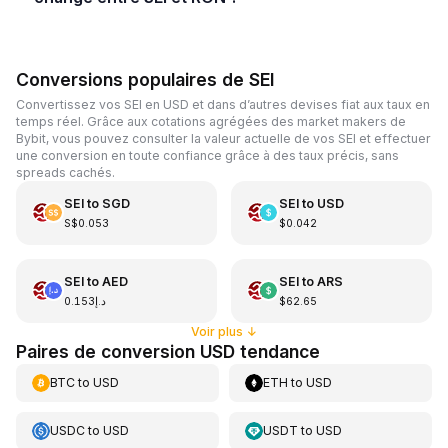
Conversions populaires de SEI
Convertissez vos SEI en USD et dans d’autres devises fiat aux taux en
temps réel. Grâce aux cotations agrégées des market makers de
Bybit, vous pouvez consulter la valeur actuelle de vos SEI et effectuer
une conversion en toute confiance grâce à des taux précis, sans
spreads cachés.
SEI
to
SGD
SEI
to
USD
S$0.053
$0.042
SEI
to
AED
SEI
to
ARS
د.إ0.153
$62.65
Voir plus
↓
Paires de conversion USD tendance
BTC
to
USD
ETH
to
USD
USDC
to
USD
USDT
to
USD