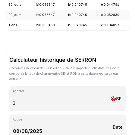
30 jours
lei0.049947
lei0.040745
lei0.044791
-
90 jours
lei0.075847
lei0.040745
lei0.052839
-
1 ans
lei0.356159
lei0.040745
lei0.134057
-
Calculateur historique de SEI/RON
Découvrez la valeur de SEI (Sei) en RON à n'importe quelle date passée et
comparez le taux de change entre SEI et RON à cette date avec sa valeur
actuelle.
Acheter
SEI
Activé
Date