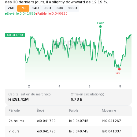
des 30 derniers jours, il a slightly downward de 12.19 %.
24H
7D
14D
30D
60D
200D
Élevé
:
lei
0.041995
Faible
:
lei
0.040620
Dernière mise à jour : 2026-08-08, 17:38 GMT+0
Plus haut niveau historique
Plus bas niveau historique
lei1.14
lei0.040542
Capitalisation du marché
Offre en circulation
lei281.41M
6.73 B
Période
Élevé
Faible
Moyenne
V
24 heures
lei0.041790
lei0.040745
lei0.041267
+
7 jours
lei0.041790
lei0.040745
lei0.041337
+