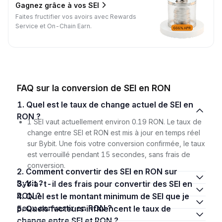
Gagnez grâce à vos SEI
Faites fructifier vos avoirs avec Rewards
Service et On-Chain Earn.
FAQ sur la conversion de SEI en RON
1. Quel est le taux de change actuel de SEI en
RON ?
1 SEI vaut actuellement environ 0.19 RON. Le taux de
change entre SEI et RON est mis à jour en temps réel
sur Bybit. Une fois votre conversion confirmée, le taux
est verrouillé pendant 15 secondes, sans frais de
conversion.
2. Comment convertir des SEI en RON sur
Bybit ?
3. Y a-t-il des frais pour convertir des SEI en
RON ?
4. Quel est le montant minimum de SEI que je
peux convertir en RON ?
5. Quels facteurs influencent le taux de
change entre SEI et RON ?