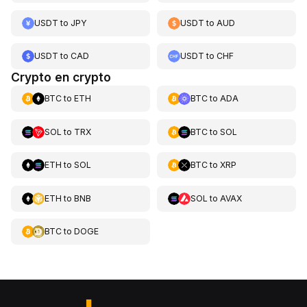
USDT
to
JPY
USDT
to
AUD
USDT
to
CAD
USDT
to
CHF
Crypto en crypto
BTC
to
ETH
BTC
to
ADA
SOL
to
TRX
BTC
to
SOL
ETH
to
SOL
BTC
to
XRP
ETH
to
BNB
SOL
to
AVAX
BTC
to
DOGE