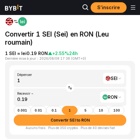
S’inscrire
Accueil
SEI to RON
Convertir 1 SEI (Sei) en RON (Leu
roumain)
1 SEI ≈ lei0.19 RON
▲
+2.55%
24h
Dernière mise à jour
：
2026/08/08 17:38
(
GMT+0
)
Dépenser
SEI
Recevoir ~
RON
0.001
0.01
0.1
1
5
10
100
Convertir SEI to RON
Aucuns frais · Plus de 350 cryptos · Plus de 40 devises fiat