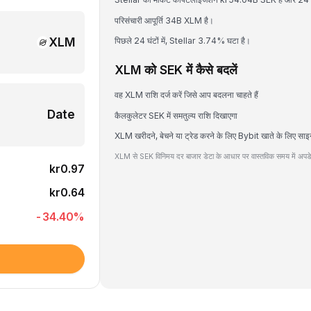
परिसंचारी आपूर्ति 34B XLM है।
XLM
पिछले 24 घंटों में, Stellar 3.74% घटा है।
XLM को SEK में कैसे बदलें
वह XLM राशि दर्ज करें जिसे आप बदलना चाहते हैं
Date
कैलकुलेटर SEK में समतुल्य राशि दिखाएगा
XLM खरीदने, बेचने या ट्रेड करने के लिए Bybit खाते के लिए साइ
XLM से SEK विनिमय दर बाजार डेटा के आधार पर वास्तविक समय में अपडे
kr0.97
kr0.64
-34.40
%