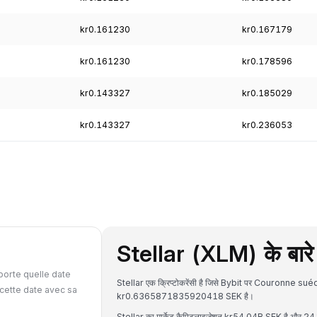
kr0.161230
kr0.167179
kr0.161230
kr0.178596
kr0.143327
kr0.185029
kr0.143327
kr0.236053
Stellar (XLM) के बारे म
porte quelle date
Stellar एक क्रिप्टोकरेंसी है जिसे Bybit पर Couronne sué
cette date avec sa
kr0.6365871835920418 SEK है।
Stellar का मार्केट कैपिटलाइजेशन kr54.04B SEK है और 24 घं