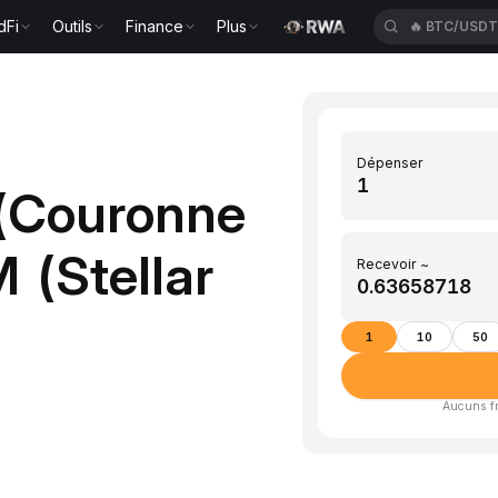
dFi
Outils
Finance
Plus
🔥
BTC/USD
Dépenser
 (Couronne
 (Stellar
Recevoir ~
1
10
50
Aucuns fra