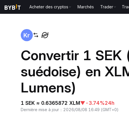
Acheter des cryptos
Marchés
Trader
Tra
Accueil
SEK to XLM
Convertir 1 SEK
suédoise) en XLM
Lumens)
1 SEK ≈ 0.6365872 XLM
▼
-3.74%
24h
Dernière mise à jour
：
2026/08/08 16:49
(
GMT+0
)