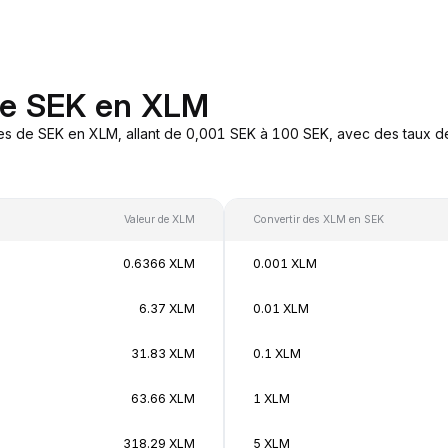
de SEK en XLM
es de SEK en XLM, allant de 0,001 SEK à 100 SEK, avec des taux de
Valeur de XLM
Convertir des XLM en SEK
0.6366 XLM
0.001 XLM
6.37 XLM
0.01 XLM
31.83 XLM
0.1 XLM
63.66 XLM
1 XLM
318.29 XLM
5 XLM