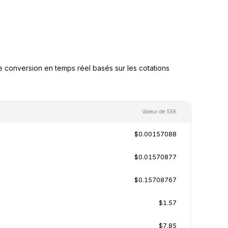
 conversion en temps réel basés sur les cotations
Valeur de SEK
$0.00157088
$0.01570877
$0.15708767
$1.57
$7.85