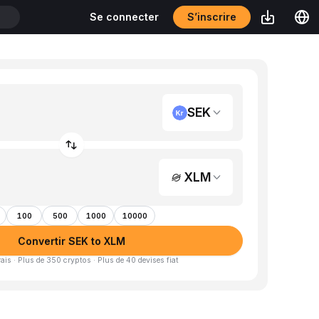
S’inscrire
Se connecter
T
SEK
XLM
100
500
1000
10000
Convertir SEK to XLM
is · Plus de 350 cryptos · Plus de 40 devises fiat