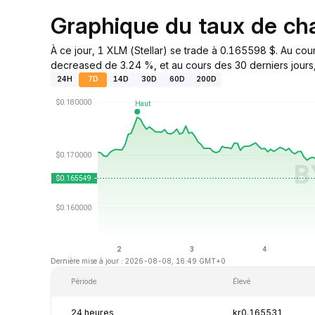
Graphique du taux de c
À ce jour, 1 XLM (Stellar) se trade à 0.165598 $. Au cou
decreased de 3.24 %, et au cours des 30 derniers jours,
24H
7D
14D
30D
60D
200D
Dernière mise à jour : 2026-08-08, 16:49 GMT+0
Période
Élevé
24 heures
kr0.165531