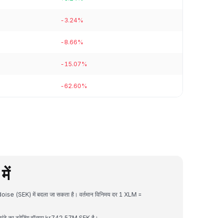
-3.24%
-8.66%
-15.07%
-62.60%
ें
doise (SEK) में बदला जा सकता है। वर्तमान विनिमय दर 1 XLM =
टे का ट्रेडिंग वॉल्यूम kr742.57M SEK है।