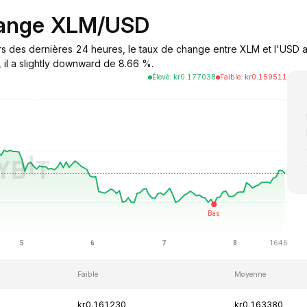
hange XLM/USD
rs des dernières 24 heures, le taux de change entre XLM et l'USD a
 il a slightly downward de 8.66 %.
Élevé
:
kr
0.177038
Faible
:
kr
0.159511
Faible
Moyenne
kr0.161230
kr0.163380