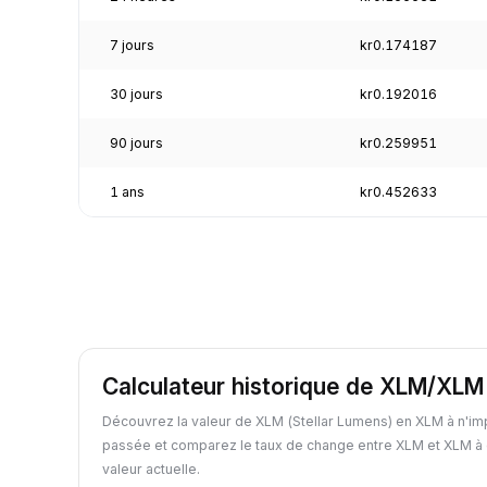
7 jours
kr0.174187
30 jours
kr0.192016
90 jours
kr0.259951
1 ans
kr0.452633
Calculateur historique de XLM/XLM
Découvrez la valeur de XLM (Stellar Lumens) en XLM à n'im
passée et comparez le taux de change entre XLM et XLM à 
valeur actuelle.