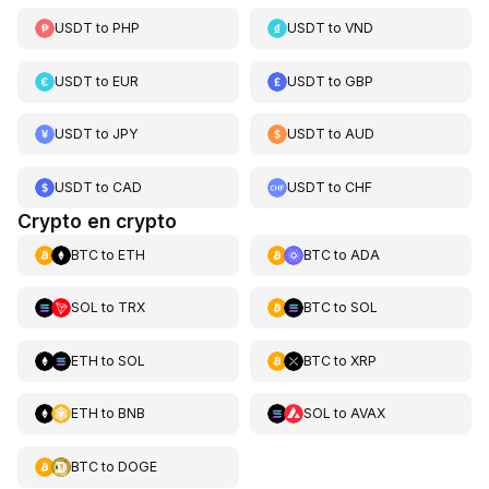
USDT
to
PHP
USDT
to
VND
USDT
to
EUR
USDT
to
GBP
USDT
to
JPY
USDT
to
AUD
USDT
to
CAD
USDT
to
CHF
Crypto en crypto
BTC
to
ETH
BTC
to
ADA
SOL
to
TRX
BTC
to
SOL
ETH
to
SOL
BTC
to
XRP
ETH
to
BNB
SOL
to
AVAX
BTC
to
DOGE