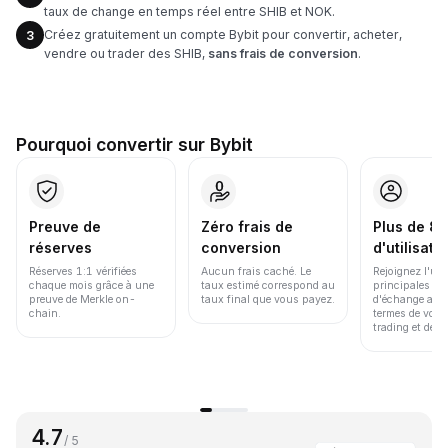
taux de change en temps réel entre SHIB et NOK.
Créez gratuitement un compte Bybit pour convertir, acheter,
3
vendre ou trader des SHIB,
sans frais de conversion
.
Pourquoi convertir sur Bybit
Preuve de
Zéro frais de
Plus de 86
réserves
conversion
d'utilisate
Réserves 1:1 vérifiées
Aucun frais caché. Le
Rejoignez l'un
chaque mois grâce à une
taux estimé correspond au
principales pl
preuve de Merkle on-
taux final que vous payez.
d'échange au 
chain.
termes de volu
trading et de li
4.7
/ 5