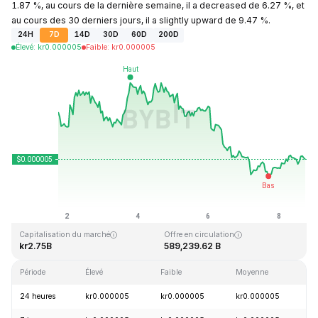
1.87 %, au cours de la dernière semaine, il a decreased de 6.27 %, et
au cours des 30 derniers jours, il a slightly upward de 9.47 %.
24H
7D
14D
30D
60D
200D
Élevé
:
kr
0.000005
Faible
:
kr
0.000005
Dernière mise à jour : 2026-08-08, 17:16 GMT+0
Plus haut niveau historique
Plus bas niveau historique
kr0.000086
kr0.000000
Capitalisation du marché
Offre en circulation
kr2.75B
589,239.62 B
Période
Élevé
Faible
Moyenne
V
24 heures
kr0.000005
kr0.000005
kr0.000005
+