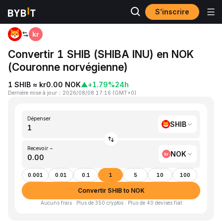
S’inscrire
Accueil
SHIB to NOK
Convertir 1 SHIB (SHIBA INU) en NOK
(Couronne norvégienne)
1 SHIB ≈ kr0.00 NOK
▲
+1.79%
24h
Dernière mise à jour
：
2026/08/08 17:16
(
GMT+0
)
Dépenser
SHIB
Recevoir ~
NOK
0.001
0.01
0.1
1
5
10
100
Convertir SHIB to NOK
Aucuns frais · Plus de 350 cryptos · Plus de 40 devises fiat