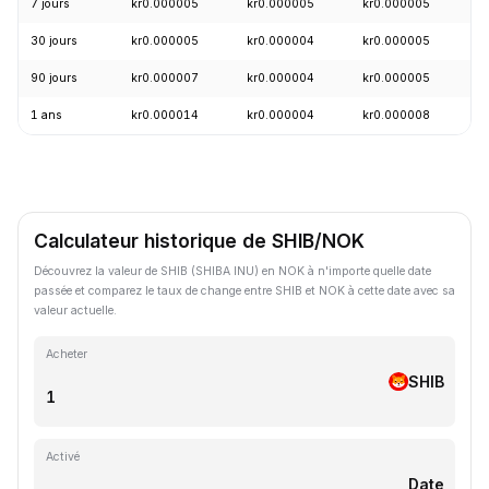
7 jours
kr0.000005
kr0.000005
kr0.000005
-
30 jours
kr0.000005
kr0.000004
kr0.000005
+
90 jours
kr0.000007
kr0.000004
kr0.000005
+
1 ans
kr0.000014
kr0.000004
kr0.000008
-
Calculateur historique de SHIB/NOK
Découvrez la valeur de SHIB (SHIBA INU) en NOK à n'importe quelle date
passée et comparez le taux de change entre SHIB et NOK à cette date avec sa
valeur actuelle.
Acheter
SHIB
Activé
Date