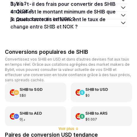
Bybit ?
3. Y a-t-il des frais pour convertir des SHIB
en NOK ?
4. Quel est le montant minimum de SHIB que
je peux convertir en NOK ?
5. Quels facteurs influencent le taux de
change entre SHIB et NOK ?
Conversions populaires de SHIB
Convertissez vos SHIB en USD et dans d’autres devises fiat aux taux
en temps réel. Grâce aux cotations agrégées des market makers de
Bybit, vous pouvez consulter la valeur actuelle de vos SHIB et
effectuer une conversion en toute confiance grâce à des taux précis,
sans spreads cachés.
SHIB
to
SGD
SHIB
to
USD
S$0
$0
SHIB
to
AED
SHIB
to
ARS
د.إ0
$0.007
Voir plus
↓
Paires de conversion USD tendance