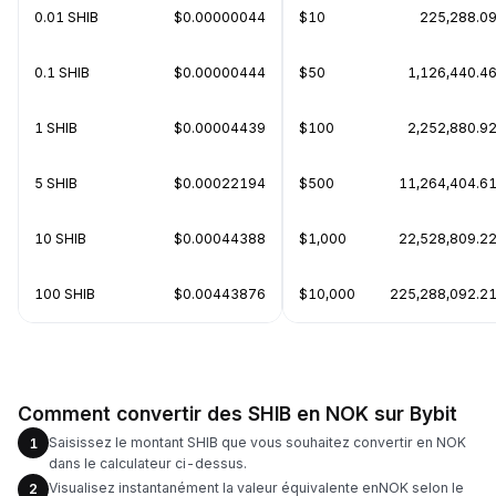
0.01 SHIB
$0.00000044
$10
225,288.09
0.1 SHIB
$0.00000444
$50
1,126,440.46
1 SHIB
$0.00004439
$100
2,252,880.92
5 SHIB
$0.00022194
$500
11,264,404.61
10 SHIB
$0.00044388
$1,000
22,528,809.22
100 SHIB
$0.00443876
$10,000
225,288,092.21
Comment convertir des SHIB en NOK sur Bybit
Saisissez le montant SHIB que vous souhaitez convertir en NOK
1
dans le calculateur ci-dessus.
Visualisez instantanément la valeur équivalente enNOK selon le
2